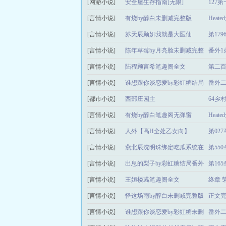
[网游小说]
安全屋生存指南[无限]
127
[言情小说]
有烧by醇白未删减完整版
Heat
[言情小说]
苏天辰顾妍我就是大医仙
第17
[言情小说]
陈年草莓by月亮脸未删减完整
番外1
[言情小说]
版
陆程顾言希笔趣阁全文
第二百
[言情小说]
谁想跟你谈恋爱by彩虹糖结局
番外
[都市小说]
番外
西部庄园主
64乡
[言情小说]
有烧by醇白笔趣阁无弹窗
Heat
[言情小说]
人外【高H全处乙女向】
第02
[言情小说]
燕北辰沈明珠绑定吃瓜系统在
第55
[言情小说]
皇宫玩转权谋人
出息的梨子by彩虹糖结局番外
第165
[言情小说]
王姮楼彧笔趣阁全文
终章 
[言情小说]
怪这场雨by醇白未删减完整版
正文
[言情小说]
谁想跟你谈恋爱by彩虹糖未删
番外