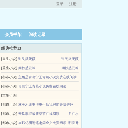
登录
注册
会员书架
阅读记录
经典推荐13
[重生小说]
谢见微阮颜
谢见微阮颜
[重生小说]
闻秋盛云峥
闻秋盛云峥
[都市小说]
主角是青葛宁王青葛小说免费在线阅读
[都市小说]
青葛宁王青葛小说免费在线阅读
女王不在家
[重生小说]
女王不在家
李臻邵煦雪加入漠北后，我建立帝国类似小说
[都市小说]
林玉禾谢书淮重生后我把前夫哄进怀
佚名
[都市小说]
安玖李继最新章节在线阅读
金蟾君
尹在水
[都市小说]
崔珏纪明遥笔趣阁全文免费阅读
明春鸢