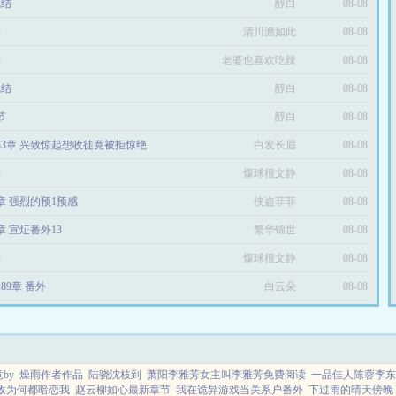
完结
醇白
08-08
攀
清川澹如此
08-08
章
老婆也喜欢吃辣
08-08
完结
醇白
椒
08-08
节
醇白
08-08
33章 兴致惊起想收徒竟被拒惊绝
白发长眉
08-08
章
煤球很文静
08-08
9章 强烈的预1预感
侠盗菲菲
08-08
章 宣炡番外13
繁华锦世
08-08
章
煤球很文静
08-08
89章 番外
白云朵
08-08
by
燥雨作者作品
陆骁沈枝到
萧阳李雅芳女主叫李雅芳免费阅读
一品佳人陈蓉李东
敌为何都暗恋我
赵云柳如心最新章节
我在诡异游戏当关系户番外
下过雨的晴天傍晚