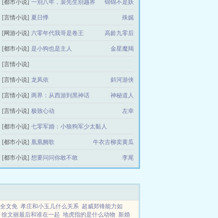
[都市小说]
一别八年，裴先生别越界
锦锦不是妖
[言情小说]
夏日悸
殊娓
[网游小说]
六零年代我哥是卷王
高龄九零后
[都市小说]
是小狗也是主人
金星魔羯
[言情小说]
爱是慢性绞刑（1V2，高H，bg，sc，伪骨科）
[言情小说]
龙凤依
斜河游侠
龙华
[言情小说]
两界：从西游到黑神话
神秘道人
[言情小说]
极致心动
左幸
[都市小说]
七零军婚：小狼狗军少太黏人
[都市小说]
凰凰阙歌
牛衣古柳卖黄瓜
大智若鱼鱼
[都市小说]
想要问问你敢不敢
李尾
全文免
孝庄和小玉儿什么关系
超威郑锋能力如
徐文丽最后和谁在一起
地虎指的是什么动物
新婚