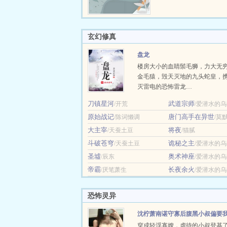
玄幻修真
盘龙
楼房大小的血睛鬃毛狮，力大无
金毛猿，毁天灭地的九头蛇皇，
灭雷电的恐怖雷龙…
刀镇星河
武道宗师
/开荒
/爱潜水的
原始战记
唐门高手在异世
/陈词懒调
/莫
大主宰
将夜
/天蚕土豆
/猫腻
斗破苍穹
诡秘之主
/天蚕土豆
/爱潜水的
圣墟
奥术神座
/辰东
/爱潜水的
帝霸
长夜余火
/厌笔萧生
/爱潜水的
恐怖灵异
沈柠萧南谌守寡后腹黑小叔偏要
穿成轻浮寡嫂，虐待的小叔登基
许