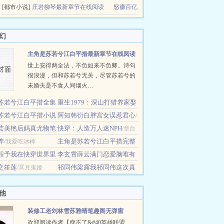
[都市小说]
庄岩柳琴最新章节在线阅读
怒赚百亿
幻
主角是苏若兮江白平措最新章节在线阅读
世上安得两全法，不负如来不负卿。诗句
很浪漫，但和苏若兮无关，尽管苏若兮的
未婚夫是不食人间烟火…
苏若兮江白平措全集
重生1979：深山打猎养家娶
读
苏若兮江白平措小说
老婆
阿知韩衍白胖宫女误惹君心
/白团子
/东山起
/
读
芸美艳后妈真尤物笔
快穿：人造万人迷NPH
/白团子
银娇
/章台
养
主角是苏若兮江白平措完整
李清狂
/我爱吃冰棒
柳青鸦色寒
程予我在快穿世界里
版阅读
李玄霄薛云满门恋爱脑唯有
/白团子
魂当报酬
之笙莲
小师弟正的发邪
祁同伟梁露我祁同伟这次真
/冥月鬼姬
/福禄草莓
/哀嚎的狂风
改了
/连藏
他
装修工老刘林雪苏雅晴笔趣阁无弹窗
欢迎阅读作者【瘦不了&#40英雄联盟