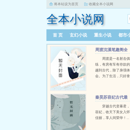
将本站设为首页
收藏全本小说网
全本小说网
首 页
玄幻小说
重生小说
都市
周渡沈溪笔趣阁全
文免费阅读
周渡是一名射击
练，有房有车有存款
越到古代，除了身强
会。为了生活，只好
个深山猎户。第一天
鸡，不会做（失望）
只野兔，不会做（失
秦昊苏容妃古代最
渡看着山下的寥寥炊烟，
强昏君最新章节在
穿越古代变暴君
容妃，收天下美女入
佳丽，享人间荣华！...