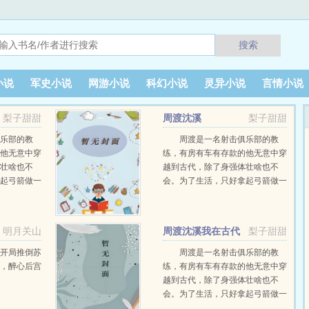
搜索
小说
军史小说
网游小说
科幻小说
灵异小说
言情小说
梨子甜甜
周渡沈溪
梨子甜甜
俱乐部的教
周渡是一名射击俱乐部的教
的他无意中穿
练，有房有车有存款的他无意中穿
体壮啥也不
越到古代，除了身强体壮啥也不
拿起弓箭做一
会。为了生活，只好拿起弓箭做一
打了一只野
个深山猎户。第一天打了一只野
第二天打了一
鸡，不会做（失望）第二天打了一
望）第三天周
只野兔，不会做（失望）第三天周
明月关山
周渡沈溪我在古代
梨子甜甜
以及那...
渡看着山下的寥寥炊烟，以及那...
线阅读
当猎户小说免费在线阅读
，开局推倒苏
周渡是一名射击俱乐部的教
怀，醉心后宫
练，有房有车有存款的他无意中穿
越到古代，除了身强体壮啥也不
会。为了生活，只好拿起弓箭做一
个深山猎户。第一天打了一只野