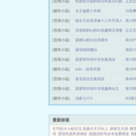
[言情小说]
减完整版
吃旋转火锅和前任邻座后by醇
正文
[都市小说]
白未删减完整版
女主偏爱小作精
26高
[言情小说]
陆非凡皇室潜修十八年开局人
第19
[言情小说]
间红尘
浪漫闹剧by醇白笔趣阁无弹窗
正文
[言情小说]
耍赖by醇白结局番外
第200
[都市小说]
最强地狱魔仙
第惊2
[言情小说]
梁爱荣华珍叶华全集阅读
第19
[都市小说]
hello，校草学霸
第19
[言情小说]
姜濡宣炡全集阅读
第406
[言情小说]
梁爱荣华珍叶华笔趣阁全文
第19
[都市小说]
汤家七个O
外9第1
最新标签
乞丐的大小姐生活.龙傲天天天向上
娇娇五兄弟
醉意
何
穿回民国养弟弟的
陆骁沈听筠全本免费阅读
宿