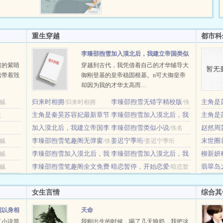
鸡，不会做（失望）第二天打了一
只野兔，不会做（失望）第三天周
渡看着山下的寥寥炊烟，以及那...
重生穿越
都市科
李臻邵煦雪加入漠北后，我建立帝国类似
穷的紫睛
穿越到古代，我凭借着自己的才华辅导大
小说
携带着毁
御刚登基的皇帝稳固根基。n可大御皇帝
却因为我的才华太高而…
归来时相拥
李臻邵煦雪无错字精校版
主角是
乌贼
/归来时相拥
/佚
主角是秦昊苏容妃最新章节
李臻邵煦雪加入漠北后，我
在线阅
主角是
默
名
在线阅读
加入漠北后，我建立帝国李
建立帝国番外
李臻邵煦雪类似小说
在线阅
赵然周
/明月关山
/佚名
/佚名
臻邵煦雪大概内容
李臻邵煦雪笔趣阁无弹窗
姜迟宁季珩
趣阁
末世圈
乌贼
/佚名
/佚
/姜迟宁季珩
/
李臻邵煦雪加入漠北后，我
李臻邵煦雪加入漠北后，我
柳新妍
乌贼
名
建立帝国笔趣阁无弹窗
李臻邵煦雪笔趣阁全文免费
建立帝国笔趣阁无弹窗最新
暗恋暂停，开始恋爱
收取灵
翡翠岛
乌贼
/佚名
/暗恋暂
阅读
章节
/佚名
停，开始恋爱
/佚名
女生言情
综合其
我以身相
天命
了小说简
我刚出生的时候，喝了几天狼奶，我把这