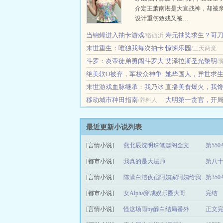
介定王萧南谌是大宣战神，却被
设计重伤致残又被…
当锦鲤进入抽卡游戏
寿元抽奖求生？哥
/络西沂
末世重生：唯独我每次抽卡
幸运值
惊悚乐园
/大胖头鱼5
/三天两觉
必出金
斗罗：炎帝徒弟勇闯斗罗大
艾泽拉斯圣光黎明
/牧歌2023
/
陆
绝美软O被弃，军校众神争
她华国人，异世求
/旻旻吖
她成瘾
末世游戏血脉继承：我乃冰
杀全场
直播美食爆火，我
/安酥
/凝光霜影上
火双凤
移动城市种田指南
际！
大明第一贪官，开
/池鸟
/养料人
/蛋炒粉丝
元璋
/渝江河
最近更新小说列表
[言情小说]
燕北辰沈明珠笔趣阁全文
第55
[都市小说]
我真的是大法师
第八十
[言情小说]
陈潇白洁夜宿阿姨家阿姨给我
第35
[都市小说]
介绍闺蜜
女Alpha穿成娱乐圈大哥
完结
[言情小说]
怪这场雨by醇白结局番外
正文