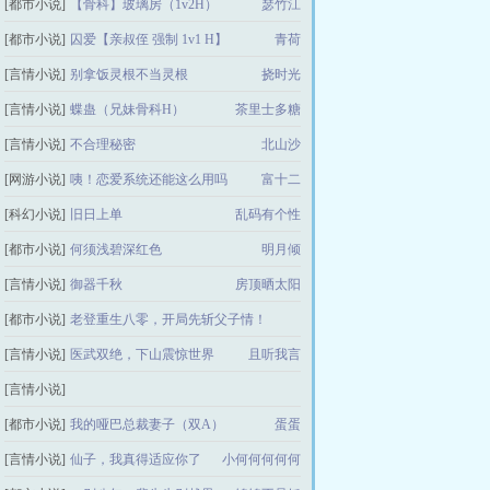
[都市小说]
【骨科】玻璃房（1v2H）
瑟竹江
[都市小说]
囚爱【亲叔侄 强制 1v1 H】
青荷
[言情小说]
别拿饭灵根不当灵根
挠时光
[言情小说]
蝶蛊（兄妹骨科H）
茶里士多糖
[言情小说]
不合理秘密
北山沙
[网游小说]
咦！恋爱系统还能这么用吗
富十二
[科幻小说]
旧日上单
乱码有个性
[都市小说]
何须浅碧深红色
明月倾
[言情小说]
御器千秋
房顶晒太阳
[都市小说]
老登重生八零，开局先斩父子情！
[言情小说]
医武双绝，下山震惊世界
拼好饭没你香
且听我言
[言情小说]
【在那個男人只能屈膝於女人的大地上】
[都市小说]
我的哑巴总裁妻子（双A）
小怪兽
蛋蛋
[言情小说]
仙子，我真得适应你了
小何何何何何