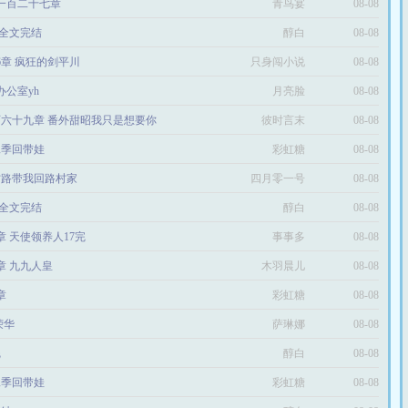
第一百二十七章
青鸟宴
08-08
ed全文完结
醇白
08-08
96章 疯狂的剑平川
只身闯小说
08-08
办公室yh
月亮脸
08-08
六十九章 番外甜昭我只是想要你
彼时言末
08-08
二季回带娃
彩虹糖
08-08
村路带我回路村家
四月零一号
08-08
ed全文完结
醇白
08-08
7章 天使领养人17完
事事多
08-08
0章 九九人皇
木羽晨儿
08-08
章
彩虹糖
08-08
荣华
萨琳娜
08-08
完
醇白
08-08
二季回带娃
彩虹糖
08-08