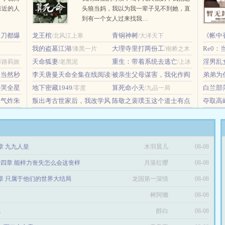
亲近的人
头狼当妈，我以为我一辈子见不到她，直
到有一个女人过来找我…
刀刀都爆
龙王棺
青铜神树
《帐中香
/北风江上寒
/大泽天下
我的盗墓江湖
大理寺里打两份工
Re0
/漆黑一片
/南桥之木
海棠
天命狐妻
重生：带着系统去逃亡
淫男乱
驿路羁旅
/老黑泥
/上冰
摸鱼怪Zz
生当然秒
李天唐曼天命全集在线阅读
被亲生父母谋害，我化作阎
弟弟为
/
摇天
馋哭全星
地下密藏1949
王归来
算死命小天
小狗
白兰部
九品一局
/零度
/夜黑羽
/九品一局
/
局气炸朱
叛出考古世家后，我改学风
陈敬之裴璞玉这个道士有点
夺取高
水盗墓
凶小说免费在线阅读
/大兵
/困的睡
不着
0章 九九人皇
木羽晨儿
08-08
四章 能样力丧失怎么会这丧样
月落红嘤
08-08
0章 只属于他们的世界大结局
龙国第一深情
08-08
树阿懒
08-08
完
醇白
08-08