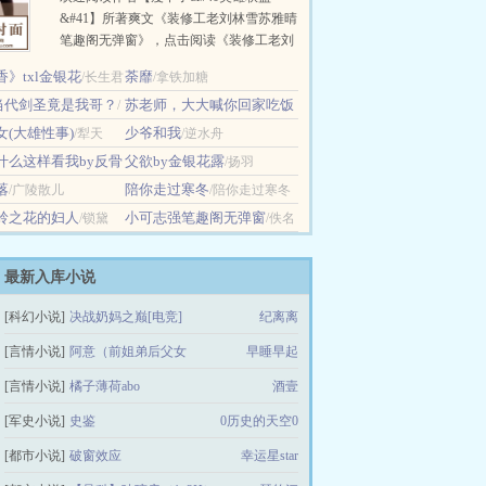
&#41】所著爽文《装修工老刘林雪苏雅晴
笔趣阁无弹窗》，点击阅读《装修工老刘
林雪苏雅晴笔趣阁无弹窗》最新章节…
》txl金银花
荼靡
/长生君
/拿铁加糖
：当代剑圣竟是我哥？
苏老师，大大喊你回家吃饭
/
女(大雄性事)
了
少爷和我
z
/犁天
/木糖哎
/逆水舟
什么这样看我by反骨
父欲by金银花露
/扬羽
落
陪你走过寒冬
反骨小狗
/广陵散儿
/陪你走过寒冬
岭之花的妇人
小可志强笔趣阁无弹窗
/锁黛
/佚名
最新入库小说
[科幻小说]
决战奶妈之巅[电竞]
纪离离
[言情小说]
阿意（前姐弟后父女
早睡早起
[言情小说]
橘子薄荷abo
酒壹
[军史小说]
史鉴
0历史的天空0
[都市小说]
破窗效应
幸运星star