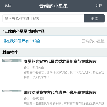
云端的小星星
返回
足迹
搜 索
“云端的小星星”相关作品
混在我和僵尸有个约会
云端的小星星
封面推荐
秦昊苏容妃古代最强昏君最新章节在线阅读
作者：明月关山
穿越古代变暴君，开局推倒苏容妃，收天下美女入怀，醉心后宫
佳丽，享人间荣华！...
周渡沈溪我在古代当猎户小说免费在线阅读
作者：梨子甜甜
周渡是一名射击俱乐部的教练，有房有车有存款的他无意中穿越