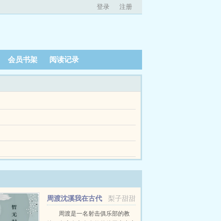
登录
注册
会员书架
阅读记录
成为区域的平台管家，赚取我人生中的第一桶金...
猫狗鸟类爬宠小众异宠等各类生灵，借动物纯粹直白
商多方博弈，冲突拉满，贴合真实跨境创业痛点...
温情与安稳之下，藏着职业家庭观念的隐性裂
周渡沈溪我在古代
梨子甜甜
当猎户小说免费在线阅读
周渡是一名射击俱乐部的教