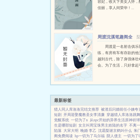
容妃，收天下美女入怀，
佳丽，享人间荣华！...
周渡沈溪笔趣阁全
文免费阅读
周渡是一名射击俱乐
练，有房有车有存款的他
越到古代，除了身强体壮
会。为了生活，只好拿起
个深山猎户。第一天打了
鸡，不会做（失望）第二
只野兔，不会做（失望）
渡看着山下的寥寥炊烟，以及
最新标签
猎人同人库洛洛完结文推荐
被渣后闪婚前任小姨夸
短剧
开局迎娶魔教圣女李清廉
穿越猎人库洛洛跳
觉醒系统
一切为了n
从npc开始的异界生活原神祈
生是哪部短剧
女主叫周宝珠男主姓陆的名字
不离
陷落
大宋大明
晚婚 李乙
沈霜梨谢京鹤叫什么
朱
阁免费阅读
hp一切为了马尔福
阴人债主
一切为了