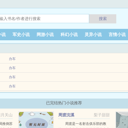
搜索
小说
军史小说
网游小说
科幻小说
灵异小说
言情小说
办车
家介绍，从临时的跑外卖新手，后来到合格的骑手，再组建起手团队，搭建外卖平台，
办车
台，采用 主线悬疑单元故事双轨并行模式，每1集一个独立完整的宠物故事，横跨
办车
核心看点负债绝境被骗入局非洲初体验文化暴击首次翻盘初识各路人脉爱情初萌芽华
办车
也是陌生的闯入者。 普通人以为只是生活便利升级，不知命运的齿轮已悄然偏转，
已完结热门小说推荐
明月关山
周渡沈溪
梨子甜甜
阅读
局推倒苏
周渡是一名射击俱乐部的教