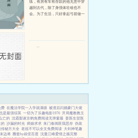
练，有房有车有存款的他无意中穿
越到古代，除了身强体壮啥也不
会。为了生活，只好拿起弓箭做一
个深山猎户。第一天打了一只野
鸡，不会做（失望）第二天打了一
只野兔，不会做（失望）第三天周
渡看着山下的寥寥炊烟，以及那...
...
免费
在魔法学院一入学就满级
被渣后闪婚豪门大佬
也是最强综英
一切为了乐趣电影1976
开局魔教教主
么亡的
沈霜梨谢京鹤免费阅读无弹窗最
姜医生贺医
主的
沙漏的时光
师娘求求
朱门春闺匪我思存
伪装
祖传秘方大全
老祖不可以全文免费阅读
大剑神笔趣
末边将
圈套by叔侄百度
沈曼江峰爱情之殇完整