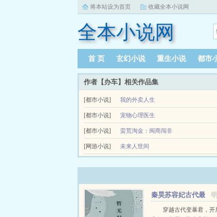
将本站设为首页
收藏全本小说网
全本小说网
首 页
玄幻小说
重生小说
都市
作者【办车】相关作品集
[都市小说]
我的外卖人生
[都市小说]
宠物心理医生
我刚大学毕业，找工作无门，经人
故事核心以沈清辞的清欢宠物诊疗馆为固定核心舞
[都市小说]
蛮荒淘金：闽商闯非
的视角，撕开都市人群的生活…...
[网游小说]
未来人世间
旧秩序苟延，新规则暗生。科技初入人间，是帮手
痕。 人类开始习惯 机器替人，却尚…...
秦昊苏容妃古代最
强昏君最新章节在线
穿越古代变暴君，开