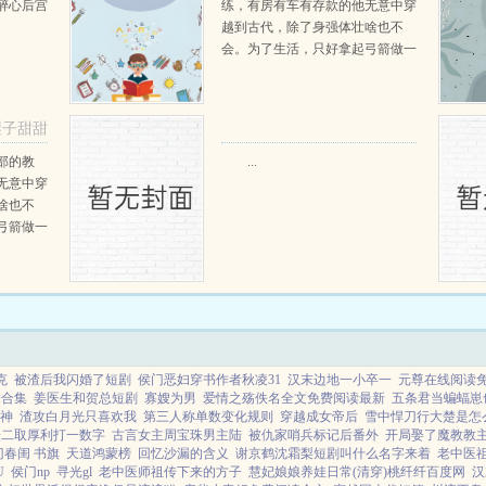
醉心后宫
练，有房有车有存款的他无意中穿
越到古代，除了身强体壮啥也不
会。为了生活，只好拿起弓箭做一
个深山猎户。第一天打了一只野
鸡，不会做（失望）第二天打了一
只野兔，不会做（失望）第三天周
梨子甜甜
渡看着山下的寥寥炊烟，以及那...
部的教
...
无意中穿
啥也不
弓箭做一
一只野
天打了一
第三天周
那...
克
被渣后我闪婚了短剧
侯门恶妇穿书作者秋凌31
汉末边地一小卒一
元尊在线阅读
舞合集
姜医生和贺总短剧
寡嫂为男
爱情之殇佚名全文免费阅读最新
五条君当蝙蝠崽
球神
渣攻白月光只喜欢我
第三人称单数变化规则
穿越成女帝后
雪中悍刀行大楚是怎
一二取厚利打一数字
古言女主周宝珠男主陆
被仇家哨兵标记后番外
开局娶了魔教教
门春闺 书旗
天道鸿蒙榜
回忆沙漏的含义
谢京鹤沈霜梨短剧叫什么名字来着
老中医
U
侯门np
寻光gl
老中医师祖传下来的方子
慧妃娘娘养娃日常(清穿)桃纤纤百度网
汉