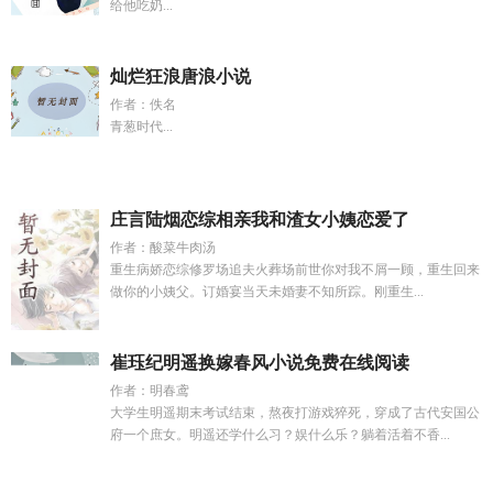
给他吃奶...
灿烂狂浪唐浪小说
作者：佚名
青葱时代...
庄言陆烟恋综相亲我和渣女小姨恋爱了
作者：酸菜牛肉汤
重生病娇恋综修罗场追夫火葬场前世你对我不屑一顾，重生回来
做你的小姨父。订婚宴当天未婚妻不知所踪。刚重生...
崔珏纪明遥换嫁春风小说免费在线阅读
作者：明春鸢
大学生明遥期末考试结束，熬夜打游戏猝死，穿成了古代安国公
府一个庶女。明遥还学什么习？娱什么乐？躺着活着不香...