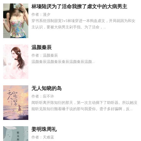
林瑧陆厌为了活命我撩了虐文中的大病男主
作者：漫夕
穿书系统强制甜宠1v1林瑧穿进一本狗血虐文，开局就因为和女
主认识，要被大病男主剁手指。为了活命，...
温颜秦辰
作者：温颜秦辰
温颜秦辰温颜秦辰秦辰温颜秦辰温颜...
无人知晓的岛
作者：应不许
闻听听离开陈知衍的那天，第一次主动摘下了助听器。所以她没
能听见陈知衍颤着嗓子说的那句我爱你。聋子多好骗啊，反...
姜明珠周礼
作者：天难蓝