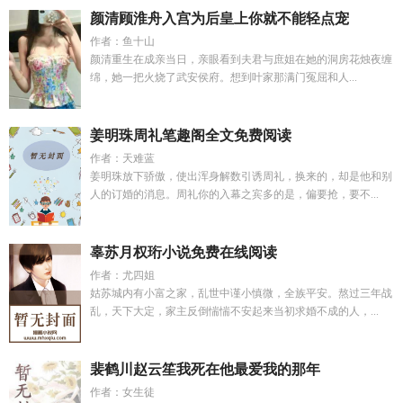
颜清顾淮舟入宫为后皇上你就不能轻点宠
作者：鱼十山
颜清重生在成亲当日，亲眼看到夫君与庶姐在她的洞房花烛夜缠
绵，她一把火烧了武安侯府。想到叶家那满门冤屈和人...
姜明珠周礼笔趣阁全文免费阅读
作者：天难蓝
姜明珠放下骄傲，使出浑身解数引诱周礼，换来的，却是他和别
人的订婚的消息。周礼你的入幕之宾多的是，偏要抢，要不...
辜苏月权珩小说免费在线阅读
作者：尤四姐
姑苏城内有小富之家，乱世中谨小慎微，全族平安。熬过三年战
乱，天下大定，家主反倒惴惴不安起来当初求婚不成的人，...
裴鹤川赵云笙我死在他最爱我的那年
作者：女生徒