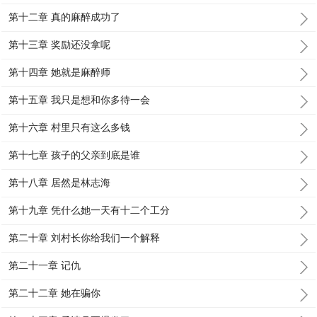
第十二章 真的麻醉成功了
第十三章 奖励还没拿呢
第十四章 她就是麻醉师
第十五章 我只是想和你多待一会
第十六章 村里只有这么多钱
第十七章 孩子的父亲到底是谁
第十八章 居然是林志海
第十九章 凭什么她一天有十二个工分
第二十章 刘村长你给我们一个解释
第二十一章 记仇
第二十二章 她在骗你