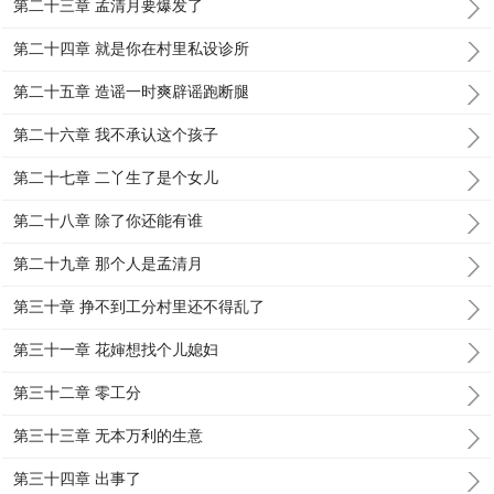
第二十三章 孟清月要爆发了
第二十四章 就是你在村里私设诊所
第二十五章 造谣一时爽辟谣跑断腿
第二十六章 我不承认这个孩子
第二十七章 二丫生了是个女儿
第二十八章 除了你还能有谁
第二十九章 那个人是孟清月
第三十章 挣不到工分村里还不得乱了
第三十一章 花婶想找个儿媳妇
第三十二章 零工分
第三十三章 无本万利的生意
第三十四章 出事了