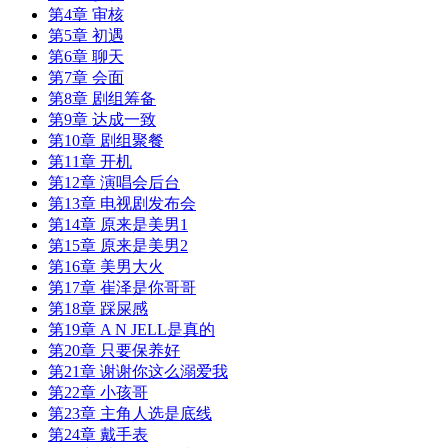
第4章 审核
第5章 初遇
第6章 聊天
第7章 会面
第8章 剧组筹备
第9章 达成一致
第10章 剧组聚餐
第11章 开机
第12章 演唱会后台
第13章 电视剧发布会
第14章 原来是美男1
第15章 原来是美男2
第16章 美男大火
第17章 崔泽是你哥哥
第18章 踩屎感
第19章 A N JELL是真的
第20章 只要保养好
第21章 谢谢你这么溺爱我
第22章 小孩哥
第23章 主角人选是底线
第24章 戴手表