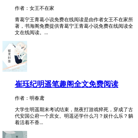
作者：女王不在家
青葛宁王青葛小说免费在线阅读是由作者女王不在家所
著，书海阁免费提供青葛宁王青葛小说免费在线阅读全
文在线阅读。...
崔珏纪明遥笔趣阁全文免费阅读
作者：明春鸢
大学生明遥期末考试结束，熬夜打游戏猝死，穿成了古
代安国公府一个庶女。明遥还学什么习？娱什么乐？躺
着活着不香...