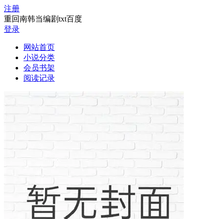
注册
重回南韩当编剧txt百度
登录
网站首页
小说分类
会员书架
阅读记录