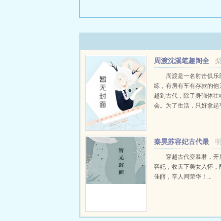
周渡沈溪笔趣阁全
文免费阅读
周渡是一名射击俱乐
练，有房有车有存款的他
越到古代，除了身强体壮
会。为了生活，只好拿起
个深山猎户。第一天打了
鸡，不会做（失望）第二
只野兔，不会做（失望）
秦昊苏容妃古代最
渡看着山下的寥寥炊烟，以及
强昏君最新章节在线
穿越古代变暴君，开
容妃，收天下美女入怀，
佳丽，享人间荣华！...