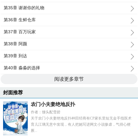
第35章 谢谢你的礼物
第36章 生鲜仓库
第37章 百万玩家
第38章 阿颜
第39章 到达
第40章 淼淼的选择
阅读更多章节
封面推荐
农门小夫妻绝地反扑
作者：馒头配雪碧
关于农门小夫妻绝地反扑种田经商有CP家长里短无金手指医术
育儿江璃无意中发现，有人把她写进网文小说惨虐，气得心梗
厥...