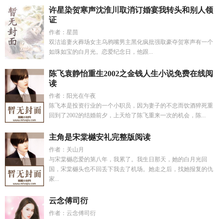
许星染贺寒声沈淮川取消订婚宴我转头和别人领
证
作者：星茴
双洁追妻火葬场女主乌鸦嘴男主黑化疯批强取豪夺贺寒声有一个
如珠如宝的白月光。恋爱纪念日，他跟...
陈飞袁静怡重生2002之金钱人生小说免费在线阅
读
作者：阳光在午夜
陈飞本是投资行业的一个小职员，因为妻子的不忠而饮酒猝死重
回到了2002的结婚前夕，上天给了陈飞重来一次的机会，陈...
主角是宋棠樾安礼完整版阅读
作者：关山月
与宋棠樾恋爱的第八年，我累了。我生日那天，她的白月光回
国，宋棠樾头也不回丢下我去了机场。她走之后，找她报复的仇
家...
云念傅司衍
作者：云念傅司衍