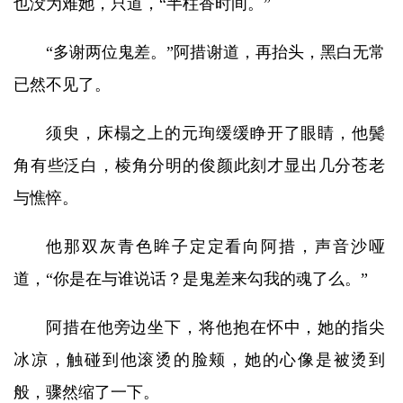
也没为难她，只道，“半柱香时间。”
“多谢两位鬼差。”阿措谢道，再抬头，黑白无常
已然不见了。
须臾，床榻之上的元珣缓缓睁开了眼睛，他鬓
角有些泛白，棱角分明的俊颜此刻才显出几分苍老
与憔悴。
他那双灰青色眸子定定看向阿措，声音沙哑
道，“你是在与谁说话？是鬼差来勾我的魂了么。”
阿措在他旁边坐下，将他抱在怀中，她的指尖
冰凉，触碰到他滚烫的脸颊，她的心像是被烫到
般，骤然缩了一下。