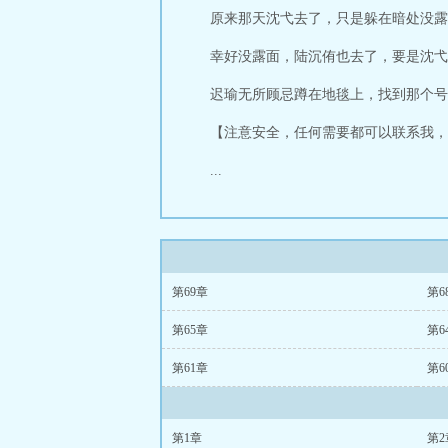
原来那天沈弋去了，只是躲在暗处没露
幸好没露面，陆沉侑也去了，要是沈弋
迟瑜无所顾忌蹲在地毯上，找到那个号
【注意安全，任何需要都可以联系我，
...
第69章
第6
第65章
第6
第61章
第6
第1章
第2