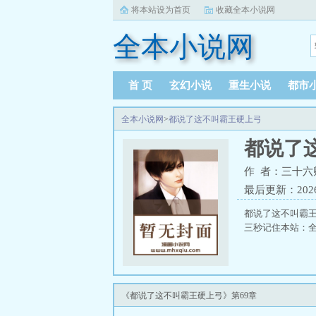
将本站设为首页
收藏全本小说网
全本小说网
首 页
玄幻小说
重生小说
都市
全本小说网
>
都说了这不叫霸王硬上弓
都说了
作 者：三十六
最后更新：2026-0
都说了这不叫霸
三秒记住本站：全本小
《都说了这不叫霸王硬上弓》第69章