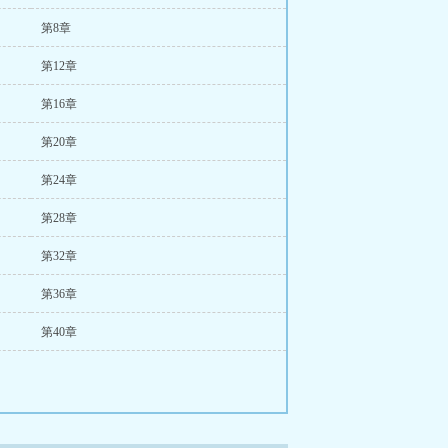
第8章
第12章
第16章
第20章
第24章
第28章
第32章
第36章
第40章