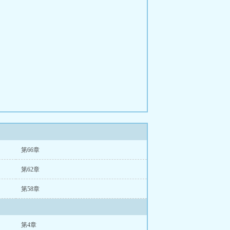
第66章
第62章
第58章
第4章