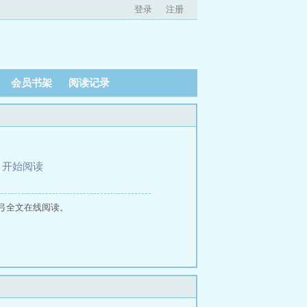
登录
注册
会员书架
阅读记录
、
开始阅读
弓全文在线阅读。