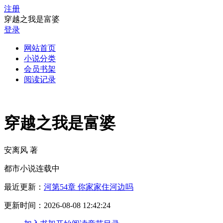
注册
穿越之我是富婆
登录
网站首页
小说分类
会员书架
阅读记录
穿越之我是富婆
安离风 著
都市小说
连载中
最近更新：
河第54章 你家家住河边吗
更新时间：
2026-08-08 12:42:24