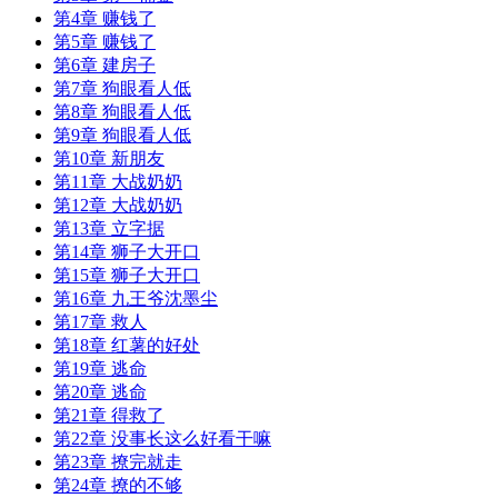
第4章 赚钱了
第5章 赚钱了
第6章 建房子
第7章 狗眼看人低
第8章 狗眼看人低
第9章 狗眼看人低
第10章 新朋友
第11章 大战奶奶
第12章 大战奶奶
第13章 立字据
第14章 狮子大开口
第15章 狮子大开口
第16章 九王爷沈墨尘
第17章 救人
第18章 红薯的好处
第19章 逃命
第20章 逃命
第21章 得救了
第22章 没事长这么好看干嘛
第23章 撩完就走
第24章 撩的不够