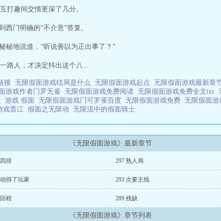
互打趣间交情更深了几分。
到西门明确的“不介意”答复。
秘秘地说道，“听说善以为正出事了？”
路人，才决定抖出这个八...
源链接
无限假面游戏结局是什么
无限假面游戏起点
无限假面游戏最新章
面游戏作者门罗无雀
无限假面游戏免费阅读
无限假面游戏免费全文txt
发
游戏 假面
无限假面游戏门可罗雀百度
无限假面游戏免费
无限假面游
游戏晋江
假面之无限动
无限流中的假面骑士
《无限假面游戏》最新章节
8 四排
297 熟人局
4 动得了玩家
293 次要主线
0 回程
289 残缺
《无限假面游戏》章节列表