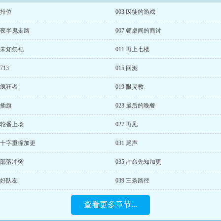
2 排位
003 囚徒的游戏
6 夜半鬼走路
007 餐桌间的商讨
0 未知祭祀
011 再上七楼
 713
015 回溯
8 疯狂者
019 眼灵教
2 插旗
023 最后的晚餐
6 轮番上场
027 再见
0 十字重瞳加更
031 尾声
4 部落冲突
035 占命先知加更
8 好队友
039 三条路径
查看更多章节...