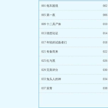
001 电车困境
00
005 第一夜
00
009 十二具尸体
01
013 猜想论证
014
017 年轻的试炼者们
01
021 有备而来
02
025 红与黑
02
029 完美评分
03
033 兔头人的神
03
037 宸青
03