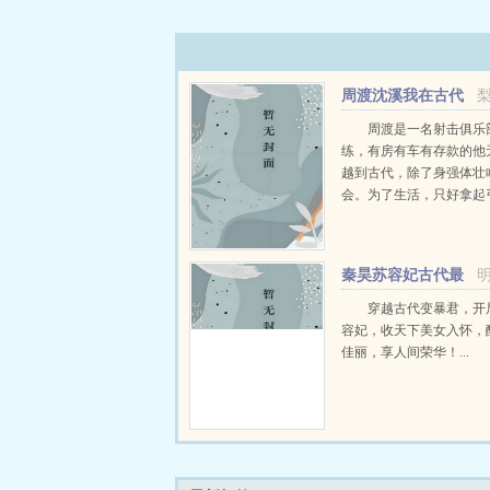
周渡沈溪我在古代
当猎户小说免费在线
周渡是一名射击俱乐
练，有房有车有存款的他
越到古代，除了身强体壮
会。为了生活，只好拿起
个深山猎户。第一天打了
鸡，不会做（失望）第二
只野兔，不会做（失望）
秦昊苏容妃古代最
渡看着山下的寥寥炊烟，以及
强昏君最新章节在线
穿越古代变暴君，开
容妃，收天下美女入怀，
佳丽，享人间荣华！...