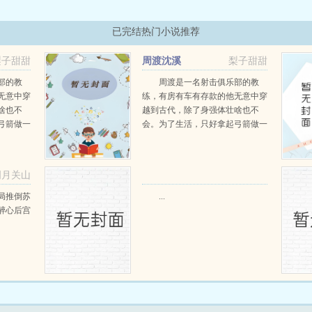
已完结热门小说推荐
梨子甜甜
周渡沈溪
梨子甜甜
阅读
部的教
周渡是一名射击俱乐部的教
无意中穿
练，有房有车有存款的他无意中穿
啥也不
越到古代，除了身强体壮啥也不
弓箭做一
会。为了生活，只好拿起弓箭做一
一只野
个深山猎户。第一天打了一只野
天打了一
鸡，不会做（失望）第二天打了一
第三天周
只野兔，不会做（失望）第三天周
明月关山
那...
渡看着山下的寥寥炊烟，以及那...
阅读
局推倒苏
...
醉心后宫