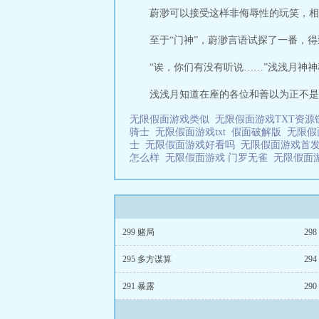
蔚渺可以接受这样非侮辱性的玩笑，相
至于“门神”，蔚渺言语试探了一番，得
“诶，你们有没有听说……”浅浅月神神
浅浅月知道在座的各位和善以为正不是一
无限假面游戏类似
无限假面游戏TXT资
骑士
无限假面游戏txt
假面破解版
无限假
士
无限假面游戏好看吗
无限假面游戏首
怎么样
无限假面游戏 门罗无雀
无限假面
299 赌局
29
295 多方谋算
29
291 暴露
29