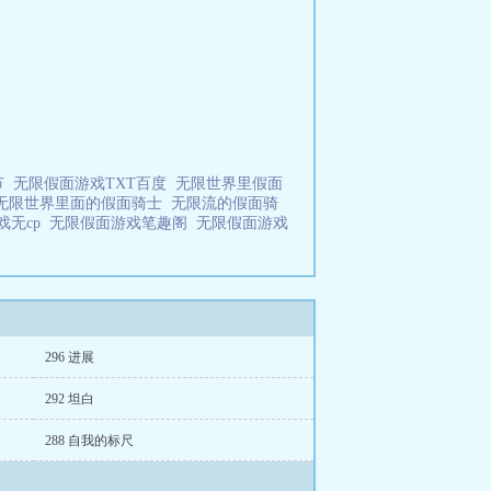
节
无限假面游戏TXT百度
无限世界里假面
无限世界里面的假面骑士
无限流的假面骑
戏无cp
无限假面游戏笔趣阁
无限假面游戏
296 进展
292 坦白
288 自我的标尺