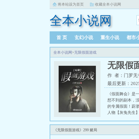
将本站设为首页
收藏全本小说网
全本小说网
首 页
玄幻小说
重生小说
都市
全本小说网
>
无限假面游戏
无限假
作 者：门罗无
最后更新：2025-0
《假面舞会》是
想不到的副本，
的专属假面！蔚
人物【灰兔先生
白雪公主托她把
着诡神的利益。
《无限假面游戏》299 赌局
真相。在“疯狂星
终将铭刻于“至高