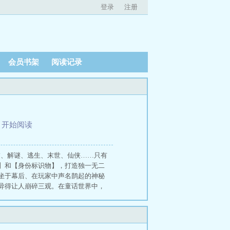
登录
注册
会员书架
阅读记录
、
开始阅读
怖、解谜、逃生、末世、仙侠……只有
】和【身份标识物】，打造独一无二
坐于幕后、在玩家中声名鹊起的神秘
异得让人崩碎三观。在童话世界中，
灵教和除灵社之间的双面间谍，眼热
觐见，操纵族群斗争，一同探索世界
们的精彩演出。【灰兔先生】的名字，