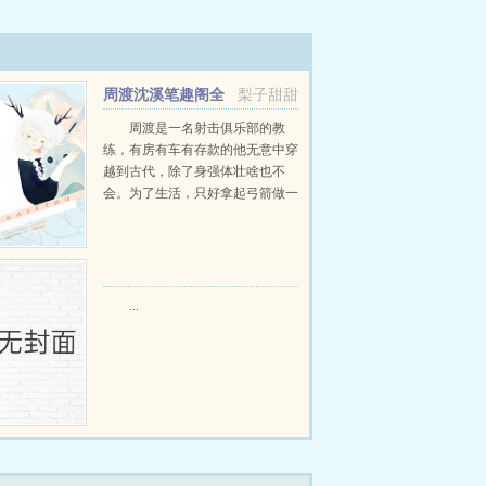
周渡沈溪笔趣阁全
梨子甜甜
文免费阅读
周渡是一名射击俱乐部的教
练，有房有车有存款的他无意中穿
越到古代，除了身强体壮啥也不
会。为了生活，只好拿起弓箭做一
个深山猎户。第一天打了一只野
鸡，不会做（失望）第二天打了一
只野兔，不会做（失望）第三天周
渡看着山下的寥寥炊烟，以及那...
...