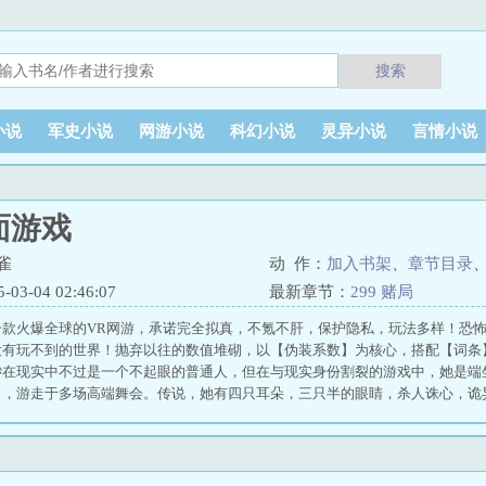
搜索
小说
军史小说
网游小说
科幻小说
灵异小说
言情小说
面游戏
雀
动 作：
加入书架
、
章节目录
3-04 02:46:07
最新章节：
299 赌局
一款火爆全球的VR网游，承诺完全拟真，不氪不肝，保护隐私，玩法多样！恐
没有玩不到的世界！抛弃以往的数值堆砌，以【伪装系数】为核心，搭配【词条
渺在现实中不过是一个不起眼的普通人，但在与现实身份割裂的游戏中，她是端
】，游走于多场高端舞会。传说，她有四只耳朵，三只半的眼睛，杀人诛心，诡
毒苹果送给皇后，但她最后把毒苹果献给了国王。在阴影诡世中，她是蹦跶在眼
在机械纪元中，她起初游荡于不夜城，辗转多地，最终得到机械至高者“先知”的
期四”上，她荣膺“欺诈者”头衔，向恨得牙痒痒的落败者们微笑谢幕，感谢他
假面”之上！（无外挂，无cp，不炒股，主角混乱中立） 无限假面游戏