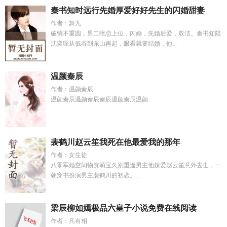
秦书知时远行先婚厚爱好好先生的闪婚甜妻
作者：舞九
破镜不重圆，男二暗恋上位，闪婚，先婚后爱，双洁。秦书知陪
沈奕琛从低谷到东山再起，眼看就要结婚，他...
温颜秦辰
作者：温颜秦辰
温颜秦辰温颜秦辰秦辰温颜秦辰温颜...
裴鹤川赵云笙我死在他最爱我的那年
作者：女生徒
八零军婚空间物资萌宝久别重逢男主他超爱赵云笙意外去世，一
朝穿书扮演男主裴鹤川的初恋。...
梁辰柳如嫣极品六皇子小说免费在线阅读
作者：凡有相