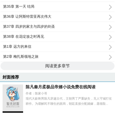
第35章 第一天 结局
第36章 让阿斯特雷亚再次伟大
第37章 四岁的家主与四岁的剑圣
第38章 在花绽放之时再见
第1章 远方的来信
第2章 梅扎斯领地之旅
阅读更多章节
封面推荐
陈凡秦月柔极品帝婿小说免费在线阅读
作者：陈家小哥
现代大龄剩男陈凡穿越古代，王朝男丁严重缺失，无人守城打仗
耕作。为缓解民不聊生的困局，朝廷直接分配婚嫁，愿领取...