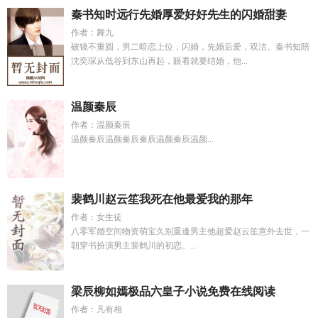
秦书知时远行先婚厚爱好好先生的闪婚甜妻
作者：舞九
破镜不重圆，男二暗恋上位，闪婚，先婚后爱，双洁。秦书知陪
沈奕琛从低谷到东山再起，眼看就要结婚，他...
温颜秦辰
作者：温颜秦辰
温颜秦辰温颜秦辰秦辰温颜秦辰温颜...
裴鹤川赵云笙我死在他最爱我的那年
作者：女生徒
八零军婚空间物资萌宝久别重逢男主他超爱赵云笙意外去世，一
朝穿书扮演男主裴鹤川的初恋。...
梁辰柳如嫣极品六皇子小说免费在线阅读
作者：凡有相