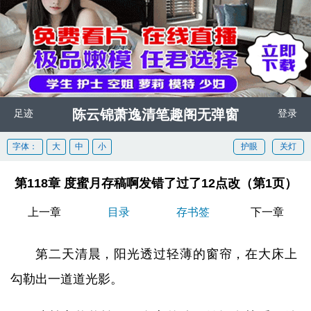
陈云锦萧逸清笔趣阁无弹窗
足迹
登录
字体：
大
中
小
护眼
关灯
第118章 度蜜月存稿啊发错了过了12点改（第1页）
上一章
目录
存书签
下一章
第二天清晨，阳光透过轻薄的窗帘，在大床上
勾勒出一道道光影。