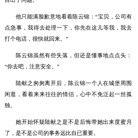
目出了问题。
他只能满脸歉意地看着陈云锦：“宝贝，公司有
点急事，我得去处理一下，你先在这儿等我，我去
打个电话，很快就回来。”
陈云锦虽然有些失落，但还是懂事地点点头：
“你去吧，注意安全。”
陆献之匆匆离开后，陈云锦一个人在城堡周围
闲逛，看着来来往往的情侣，心中不免泛起一丝孤
独。
她开始怀疑陆献之是不是后悔带她出来度蜜月
了，是不是公司的事务远比自已重要。