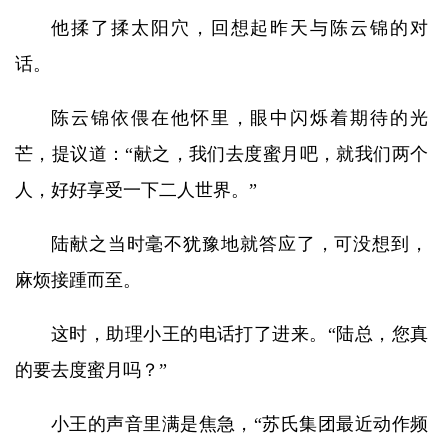
他揉了揉太阳穴，回想起昨天与陈云锦的对
话。
陈云锦依偎在他怀里，眼中闪烁着期待的光
芒，提议道：“献之，我们去度蜜月吧，就我们两个
人，好好享受一下二人世界。”
陆献之当时毫不犹豫地就答应了，可没想到，
麻烦接踵而至。
这时，助理小王的电话打了进来。“陆总，您真
的要去度蜜月吗？”
小王的声音里满是焦急，“苏氏集团最近动作频