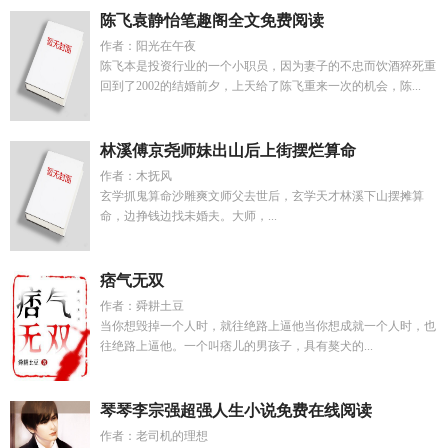
陈飞袁静怡笔趣阁全文免费阅读
作者：阳光在午夜
陈飞本是投资行业的一个小职员，因为妻子的不忠而饮酒猝死重
回到了2002的结婚前夕，上天给了陈飞重来一次的机会，陈...
林溪傅京尧师妹出山后上街摆烂算命
作者：木抚风
玄学抓鬼算命沙雕爽文师父去世后，玄学天才林溪下山摆摊算
命，边挣钱边找未婚夫。大师，...
痞气无双
作者：舜耕土豆
当你想毁掉一个人时，就往绝路上逼他当你想成就一个人时，也
往绝路上逼他。一个叫痞儿的男孩子，具有獒犬的...
琴琴李宗强超强人生小说免费在线阅读
作者：老司机的理想