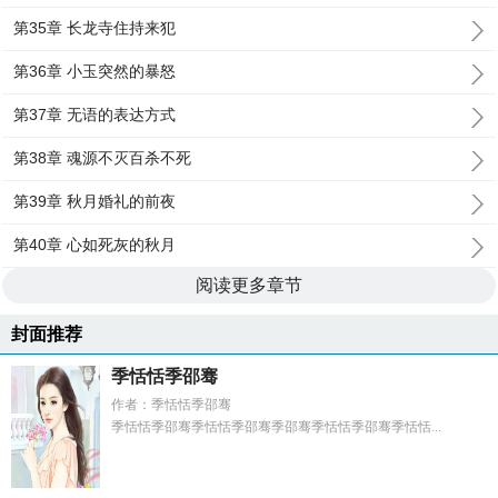
第35章 长龙寺住持来犯
第36章 小玉突然的暴怒
第37章 无语的表达方式
第38章 魂源不灭百杀不死
第39章 秋月婚礼的前夜
第40章 心如死灰的秋月
阅读更多章节
封面推荐
季恬恬季邵骞
作者：季恬恬季邵骞
季恬恬季邵骞季恬恬季邵骞季邵骞季恬恬季邵骞季恬恬...