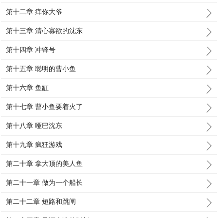
第十二章 痒你大爷
第十三章 清心寡欲的沈东
第十四章 冲锋号
第十五章 聪明的曹小鱼
第十六章 鱼缸
第十七章 曹小鱼要着火了
第十八章 哑巴沈东
第十九章 疯狂游戏
第二十章 拿大顶的美人鱼
第二十一章 做为一个船长
第二十二章 短路和跳闸