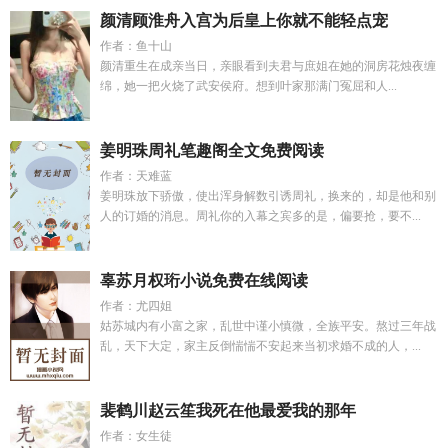
颜清顾淮舟入宫为后皇上你就不能轻点宠
作者：鱼十山
颜清重生在成亲当日，亲眼看到夫君与庶姐在她的洞房花烛夜缠
绵，她一把火烧了武安侯府。想到叶家那满门冤屈和人...
姜明珠周礼笔趣阁全文免费阅读
作者：天难蓝
姜明珠放下骄傲，使出浑身解数引诱周礼，换来的，却是他和别
人的订婚的消息。周礼你的入幕之宾多的是，偏要抢，要不...
辜苏月权珩小说免费在线阅读
作者：尤四姐
姑苏城内有小富之家，乱世中谨小慎微，全族平安。熬过三年战
乱，天下大定，家主反倒惴惴不安起来当初求婚不成的人，...
裴鹤川赵云笙我死在他最爱我的那年
作者：女生徒