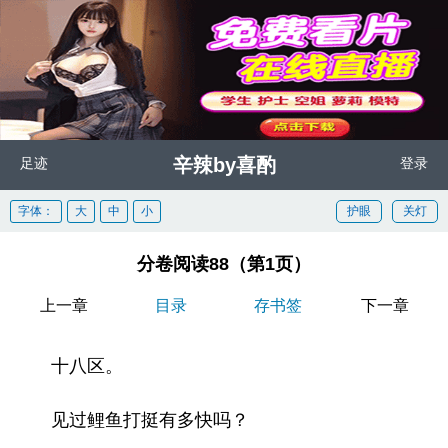
辛辣by喜酌
足迹
登录
字体：
大
中
小
护眼
关灯
分卷阅读88（第1页）
上一章
目录
存书签
下一章
十八区。
见过鲤鱼打挺有多快吗？