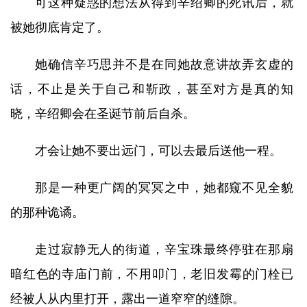
可这种疑惑的想法从得到辛绍卿的死讯后，就
被她彻底肯定了。
她确信辛巧思并不是在同她故意讲故弄玄虚的
话，不止是关于自己和靳政，甚至对方是真的知
晓，辛绍卿会在圣诞节前后自杀。
才会让她不要出远门，可以去最后送他一程。
那是一种更广阔的冥冥之中，她都窥不见全貌
的那种诡谲。
走过寂静无人的街道，辛宝珠最终停驻在那扇
暗红色的寺庙门前，不用叩门，老旧发霉的门栓已
经被人从内里打开，露出一道窄窄的缝隙。