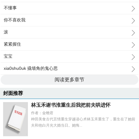
不懂事
你不喜欢我
滚
紧紧握住
宝宝
xia0shu0uk 撬墙角的鬼心思
阅读更多章节
封面推荐
林玉禾谢书淮重生后我把前夫哄进怀
作者：金蟾君
种田美食古代言情重生穿越读心术林玉禾重生了，重生在了她前
夫和他白月光大婚当日。她悔...