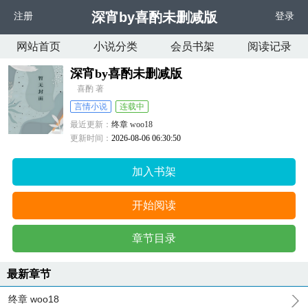
深宵by喜酌未删减版
注册
登录
网站首页
小说分类
会员书架
阅读记录
深宵by喜酌未删减版
喜酌 著
言情小说
连载中
最近更新：
终章 woo18
更新时间：
2026-08-06 06:30:50
加入书架
开始阅读
章节目录
最新章节
终章 woo18