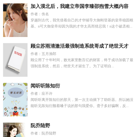
加入漠北后，我建立帝国李臻邵煦雪大概内容
作者：佚名
穿越到古代，我凭借着自己的才华辅导大御刚登基的皇帝稳固根
基。n可大御皇帝却因为我的才华太高而猜忌我！n这个破丞相...
顾尘苏雨清激活最强制造系统哥成了绝世天才
作者：五月渔郎
顾尘用了十年时间，败光家里数百亿的财富，终于成功加载了最
强制造系统，然后，绝世天才诞生了。为了证明自...
闻听听陈知衍
作者：应不许
闻听听离开陈知衍的那天，第一次主动摘下了助听器。所以她没
能听见陈知衍颤着嗓子说的那句我爱你。聋子多好骗啊，反...
阮乔陆野
作者：阮乔陆野