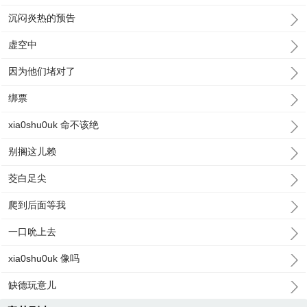
沉闷炎热的预告
虚空中
因为他们堵对了
绑票
xia0shu0uk 命不该绝
别搁这儿赖
茭白足尖
爬到后面等我
一口吮上去
xia0shu0uk 像吗
缺德玩意儿