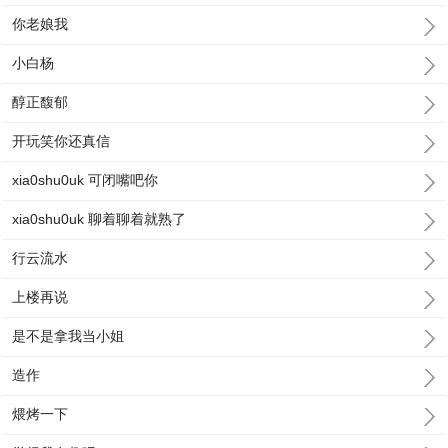
你老娘我
小白杨
醇正馥郁
开玩笑你还真信
xia0shu0uk 可闭嘴吧你
xia0shu0uk 聊着聊着就熟了
行云流水
上楼再说
是不是拿我当小姐
造作
煨烤一下