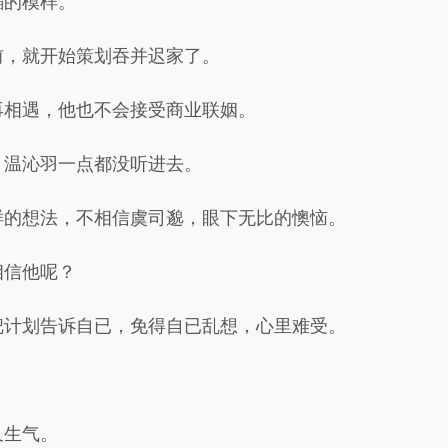
蹈的模样。
前，就开始策划吞并迟家了。
再相遇，他也不会接受商业联姻。
，温沁羽一点都没听进去。
样的想法，不相信虞司邈，眼下无比的懊恼。
相信他呢？
把计划告诉自已，免得自已乱想，心里难受。
又生气。