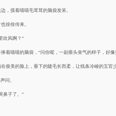
坛边，摸着喵喵毛茸茸的脑袋发呆。
音也徐徐传来。
里吹风啊？”
捧着喵喵的脑袋，“问你呢，一副垂头丧气的样子，好像
洒在俊美的脸上，垂下的睫毛长而柔，让线条冷峻的五官
小声问。
哭鼻子了。”
。