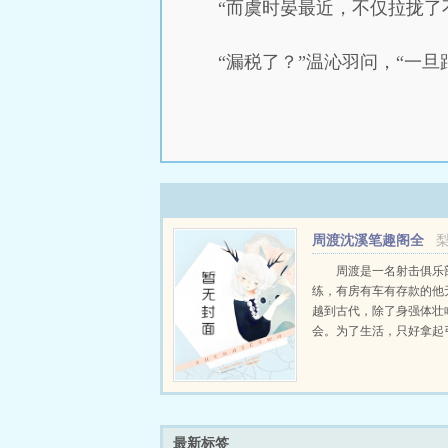
“而虞时晏最近，不仅拉拢了
“漏税了？”温沁羽问，“一
周渡沈溪笔趣阁全
文免费阅读
周渡是一名射击俱乐
练，有房有车有存款的他
越到古代，除了身强体壮
会。为了生活，只好拿起
个深山猎户。第一天打了
鸡，不会做（失望）第二
只野兔，不会做（失望）
渡看着山下的寥寥炊烟，以及
最新标签