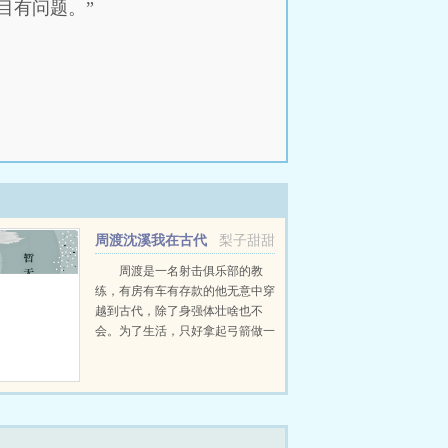
目有问题。”
周渡沈溪我在古代
梨子甜甜
当猎户小说免费在线阅读
周渡是一名射击俱乐部的教
练，有房有车有存款的他无意中穿
越到古代，除了身强体壮啥也不
会。为了生活，只好拿起弓箭做一
个深山猎户。第一天打了一只野
鸡，不会做（失望）第二天打了一
只野兔，不会做（失望）第三天周
渡看着山下的寥寥炊烟，以及那...