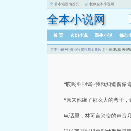
将本站设为首页
收藏全本小说网
全本小说网
首 页
玄幻小说
重生小说
都市
全本小说网
>
温沁羽虞司邈全集阅读
> 第192章 关
“哎哟羽羽酱~我就知道偶像
“原来他绕了那么大的弯子，
电话里，林可言兴奋的声音