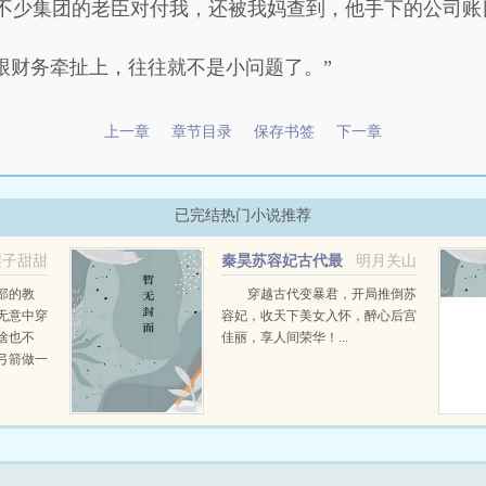
不少集团的老臣对付我，还被我妈查到，他手下的公司账
旦跟财务牵扯上，往往就不是小问题了。”
上一章
章节目录
保存书签
下一章
已完结热门小说推荐
梨子甜甜
秦昊苏容妃古代最
明月关山
强昏君最新章节在线阅读
部的教
穿越古代变暴君，开局推倒苏
无意中穿
容妃，收天下美女入怀，醉心后宫
啥也不
佳丽，享人间荣华！...
弓箭做一
一只野
天打了一
第三天周
那...