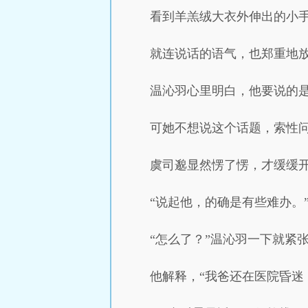
看到羊羔绒大衣外伸出的小
就连说话的语气，也郑重地放
温沁羽心里明白，他要说的
可她不想说这个话题，索性问
虞司邈显然愣了愣，才缓缓
“说起他，的确是有些难办。
“怎么了？”温沁羽一下就紧
他解释，“我爸还在医院昏迷