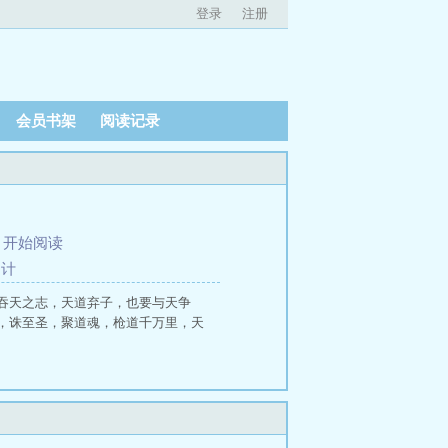
登录
注册
会员书架
阅读记录
、
开始阅读
的计
吞天之志，天道弃子，也要与天争
，诛至圣，聚道魂，枪道千万里，天