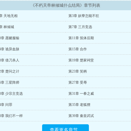
《不朽天帝林倾城什么结局》章节列表
章 天地无相
第3章 妖孽怎能不狂
章 林倾城
第7章 三月竞选
0章 愿赌服输
第11章 筑体后期
4章 诡异血脉
第15章 合作
8章 借刀杀人
第19章 楚家祠堂
2章 楚问之计
第23章 笑柄
6章 三星阵师
第27章 受辱
0章 少宗主竞选
第31章 一拳之威
4章 问罪
第35章 老狐狸
8章 我们不一样
第39章 秦皇武试
查看更多章节...