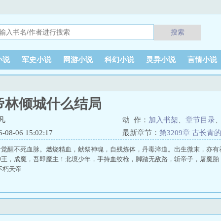
搜索
小说
军史小说
网游小说
科幻小说
灵异小说
言情小说
帝林倾城什么结局
凡
动 作：
加入书架
、
章节目录
8-06 15:02:17
最新章节：
第3209章 古长青
青觉醒不死血脉。燃烧精血，献祭神魂，自残炼体，丹毒淬道。出生微末，亦有
神王，成魔，吾即魔主！北境少年，手持血纹枪，脚踏无敌路，斩帝子，屠魔胎
不朽天帝