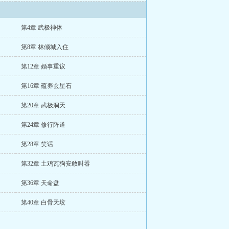
第4章 武极神体
第8章 林倾城入住
第12章 婚事重议
第16章 蕴养玄星石
第20章 武极洞天
第24章 修行阵道
第28章 笑话
第32章 土鸡瓦狗安敢叫嚣
第36章 天命盘
第40章 白骨天坟