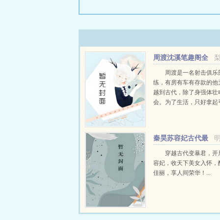
周渡沈溪笔趣阁全
文免费阅读
周渡是一名射击俱乐
练，有房有车有存款的他
越到古代，除了身强体壮
会。为了生活，只好拿起
个深山猎户。第一天打了
鸡，不会做（失望）第二
只野兔，不会做（失望）
秦昊苏容妃古代最
渡看着山下的寥寥炊烟，以及
强昏君最新章节在线
穿越古代变暴君，开
容妃，收天下美女入怀，
佳丽，享人间荣华！...