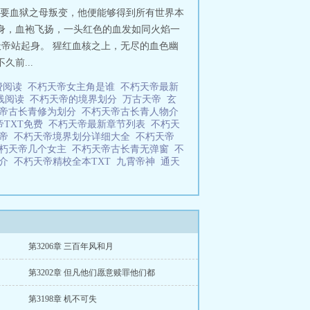
只要血狱之母叛变，他便能够得到所有世界本
身，血袍飞扬，一头红色的血发如同火焰一
敌天帝站起身。 猩红血核之上，无尽的血色幽
前...
费阅读
不朽天帝女主角是谁
不朽天帝最新
线阅读
不朽天帝的境界划分
万古天帝
玄
天帝古长青修为划分
不朽天帝古长青人物介
帝TXT免费
不朽天帝最新章节列表
不朽天
天帝
不朽天帝境界划分详细大全
不朽天帝
朽天帝几个女主
不朽天帝古长青无弹窗
不
简介
不朽天帝精校全本TXT
九霄帝神
通天
第3206章 三百年风和月
第3202章 但凡他们愿意赎罪他们都
第3198章 机不可失