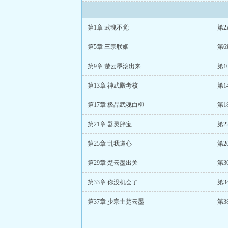
第1章 武魂不觉
第2
第5章 三宗联姻
第6
第9章 楚云墨滚出来
第1
第13章 神武殿考核
第1
第17章 极品武魂白柳
第1
第21章 器灵胖宝
第2
第25章 乱我道心
第2
第29章 楚云墨出关
第3
第33章 你没机会了
第3
第37章 少宗主楚云墨
第3