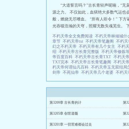
“大道誓言吗？”古长青轻声呢喃，“
源之力。 不仅如此，血狱绝大多数气运也
般，燃烧无尽嗜血。 “所有人听令！” 下
光吞噬浩瀚的天穹，照耀无数失魂芜生。 下
不朽天帝全文免费阅读
不朽天帝林倾城什
章节
不朽天帝txt
不朽天帝笔趣阁
不朽天
幻之不朽天帝
不朽天帝有几个女主
不朽
绍
不朽天帝古长青完整版
不朽天帝修炼
帝百度百科
不朽天帝古长青TXT
不朽天
TXT完本
不朽天帝古长青笔趣阁
不朽天
朽天帝何谓仙凡百科
不朽天帝玉无双结局
剑帝
不死仙帝
不朽天帝几个老婆
不朽天
第3209章 古长青的计
第3
第3205章 创世道髓
第3
第3201章 一切苦难都会过去
第3