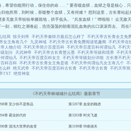
无枭，希望你能用行动，保住你的命……” 要吞噬血狱，血狱之母是核心，
会归他所用，到时候，吞噬整个血狱，又有何难？ 想到这里，古长青站起
方诸多无敌天帝纷纷单膝跪地，拱手低头。 “兵发血狱！” 哗啦啦！ 众无
一刻，猩红之潮卷起，浩浩荡荡的朝着混乱血角的出口滚滚而去。 而在不久
么结局
惊天剑帝
不朽天帝秦咲月最后怎么样了
不朽天帝古长青全文免
帝女主角有几个
九灵神域
不朽天帝古长青免费阅读笔趣阁
不朽天帝在
天帝人物介绍
不朽天帝简介百度百科
不朽天帝百度百科何谓仙凡
不朽
等级划分
天武神帝
不朽天帝古长青楚云墨
不朽天帝等级和境界
不朽天
帝何谓仙凡
不朽天帝百度百科女主
不朽天帝等级划分详细
古长青不朽
帝百科百科
不朽天帝古长青女主角是谁
不朽天帝何谓仙凡女主有几个
不
怎么样
绝天武帝
不朽天帝百度百科古长青
不朽天帝古长青
不朽天帝
帝TXT
绝世神皇
《不朽天帝林倾城什么结局》最新章节
208章 至少你不是祭品
第3207章 血皇的顾虑
204章 霸业的代价
第3203章 时光飞逝
200章 混沌大世界的改变
第3199章 99座雄关