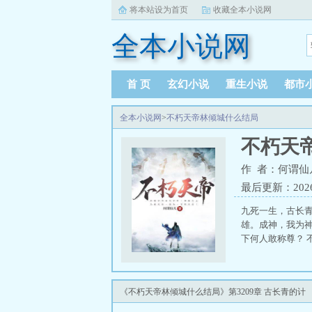
将本站设为首页
收藏全本小说网
全本小说网
首 页
玄幻小说
重生小说
都市
全本小说网
>
不朽天帝林倾城什么结局
不朽天
作 者：何谓仙
最后更新：2026-0
九死一生，古长
雄。成神，我为
下何人敢称尊？ 
《不朽天帝林倾城什么结局》第3209章 古长青的计