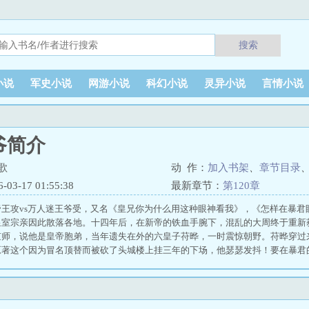
搜索
小说
军史小说
网游小说
科幻小说
灵异小说
言情小说
爷简介
歌
动 作：
加入书架
、
章节目录
3-17 01:55:38
最新章节：
第120章
王攻vs万人迷王爷受，又名《皇兄你为什么用这种眼神看我》，《怎样在暴君
皇室宗亲因此散落各地。十四年后，在新帝的铁血手腕下，混乱的大周终于重新
京师，说他是皇帝胞弟，当年遗失在外的六皇子苻晔，一时震惊朝野。苻晔穿过
原著这个因为冒名顶替而被砍了头城楼上挂三年的下场，他瑟瑟发抖！要在暴君
于是他直接当着暴君的面晕倒在他脚下。2新帝喜怒无常，唯我独尊，以严刑酷
如今有人自称陛下亲弟，陛下封他做亲王。我朝武力治天下，诸皇子全都能征善
陛下相差太大。大到像是个冒牌货！而且：“……你不觉得桓王殿下实在过于美丽
也相差实在太大！陛下不苟言笑，最喜静，桓王实在太活泼，正是陛下最厌恶的