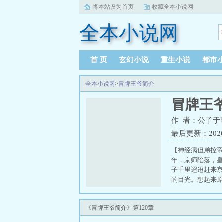
将本站设为首页
收藏全本小说网
全本小说网
首 页
玄幻小说
重生小说
都市
全本小说网
>
冒牌王爷简介
冒牌王
作 者：公子于
最后更新：2026-0
【神经病但弟控帝
年，京师陷落，
子千里迢迢赶来
的目光。想起来
这，是个问题。
敢进他的后宫。
《冒牌王爷简介》第120章
倒的亲王实在和
计！性格和陛下