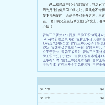
骗，恐怕早晚戳穿
到正在修建中的苻煌的陵寝，忽然安宁
苻晔：战战兢兢！
因为是他们俩共同长眠之处，因此也不觉得
群臣：“？？我们
传下几句传闻，说是皇帝和王爷共陵，亘古
又被陛下无情地捉
在。 他们共骑立在新草覆盖的高坡上，春
缘。情感拉锯战，
心情很...
冒牌王爷番外TXT百度
冒牌王爷txt番外
txt
苻晔苻煌全集阅读
冒牌王爷邵氏电影
晔苻煌笔趣阁全文
冒牌王爷by公子于歌
资源
冒牌王爷第几章在一起
冒牌王爷by
公子于歌txt
冒牌王爷番外
冒牌王爷番外
牌王爷by公子于歌txt
冒牌王爷全本番外T
王爷有车吗
冒牌王爷第几章表白
冒牌王
于歌晋江
冒牌王爷全文免费阅读
冒牌王
第120章
第1
第116章
第1