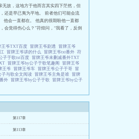
是冒名顶替……不敢想他会有多惨！”
亲无故，这地方于他而言其实四下茫然，但
问桓王三次，怎么还不回寝殿睡觉。”
，还是早已夷为平地。 前者他们可能会流
下爬出帘幕，似乎浑身颤抖想要求救，
 他会一直都在。 他真的很期盼他一直都
爱。ps：如名所示，冒牌王爷，无血
，会觉得伤心么？”苻煌问，“我看了，反倒
牌王爷TXT百度
冒牌王爷剧透
冒牌王爷
晋江
冒牌王爷讲的什么
冒牌王爷txt番外
苻
公子于歌txt百度
冒牌王爷未删减番外TXT
XT
冒牌王爷by公子于歌笔趣阁
冒牌王爷
牌王爷
冒牌王爷车
冒牌王爷公子于哥
冒
y公子与歌全文阅读
冒牌王爷主角是谁
冒牌
歌番外
冒牌王爷by公子于歌
冒牌王爷by公子
第117章
第113章