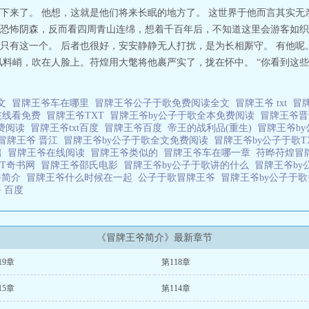
他骗人伎俩。”“我等忠臣都在陛下眼皮子底下活得战战兢兢，要是陛下发现他
下来了。 他想，这就是他们将来长眠的地方了。 这世界于他而言其实无
3群臣每日三问：“今天桓王殿下被看穿了吗？”内侍：“无，但今天陛下有遣人
恐怖阴森，反而看四周青山连绵，想着千百年后，不知道这里会游客如织
陛下对殿下这么温柔？”内侍：“那倒也没有，奴有一夜值守，隐约看见桓王殿
只有这一个。 后者也很好，安安静静无人打扰，是为长相厮守。 有他呢。
着脚捞回去了。”群臣：“！！”是上天赐给暴君的珍宝，也得暴君世间独一的宠
风料峭，吹在人脸上。苻煌用大氅将他裹严实了，拢在怀中。 “你看到这些
恋爱的时候知道他是冒牌王爷啦。轻松向宫廷文！！ 冒牌王爷
全文
冒牌王爷车在哪里
冒牌王爷公子于歌免费阅读全文
冒牌王爷 txt
冒
在线看免费
冒牌王爷TXT
冒牌王爷by公子于歌全本免费阅读
冒牌王爷
免费阅读
冒牌王爷txt百度
冒牌王爷百度
帝王的战利品(重生)
冒牌王爷by
冒牌王爷 晋江
冒牌王爷by公子于歌全文免费阅读
冒牌王爷by公子于歌T
篇
冒牌王爷在线阅读
冒牌王爷类似的
冒牌王爷车在哪一章
苻晔苻煌冒
XT奇书网
冒牌王爷邵氏电影
冒牌王爷by公子于歌讲的什么
冒牌王爷b
爷简介
冒牌王爷什么时候在一起
公子于歌冒牌王爷
冒牌王爷by公子于
爷 百度
《冒牌王爷简介》最新章节
19章
第118章
15章
第114章