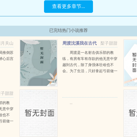
查看更多章节...
已完结热门小说推荐
明月关山
周渡沈溪我在古代
梨子甜甜
阅读
当猎户小说免费在线阅读
局推倒苏
周渡是一名射击俱乐部的教
醉心后宫
练，有房有车有存款的他无意中穿
越到古代，除了身强体壮啥也不
会。为了生活，只好拿起弓箭做一
个深山猎户。第一天打了一只野
鸡，不会做（失望）第二天打了一
只野兔，不会做（失望）第三天周
梨子甜甜
渡看着山下的寥寥炊烟，以及那...
部的教
...
无意中穿
啥也不
弓箭做一
一只野
天打了一