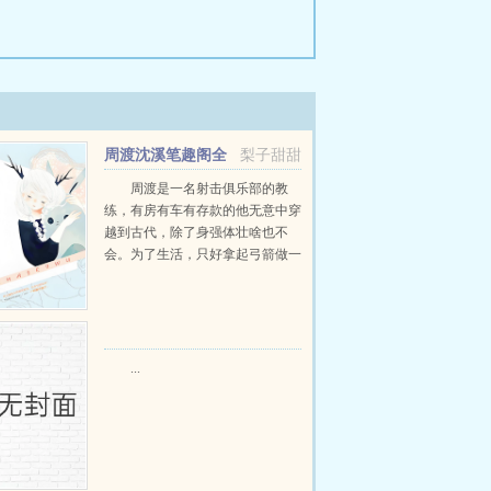
周渡沈溪笔趣阁全
梨子甜甜
文免费阅读
周渡是一名射击俱乐部的教
练，有房有车有存款的他无意中穿
越到古代，除了身强体壮啥也不
会。为了生活，只好拿起弓箭做一
个深山猎户。第一天打了一只野
鸡，不会做（失望）第二天打了一
只野兔，不会做（失望）第三天周
渡看着山下的寥寥炊烟，以及那...
...