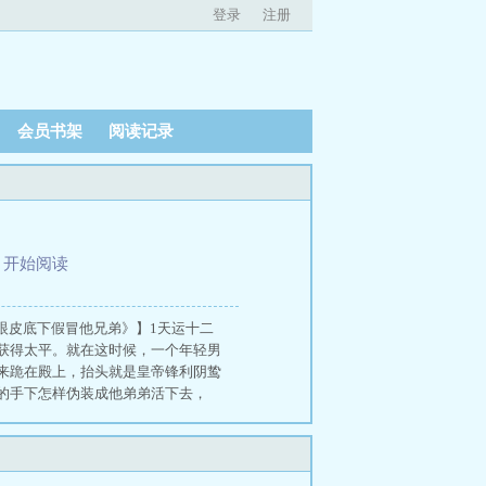
登录
注册
会员书架
阅读记录
、
开始阅读
眼皮底下假冒他兄弟》】1天运十二
获得太平。就在这时候，一个年轻男
来跪在殿上，抬头就是皇帝锋利阴鸷
的手下怎样伪装成他弟弟活下去，
法治理天下，登基多年都没有一个人
战，因此众人都觉得这位动不动就晕
么？！”面若敷粉，很像敌人的美男
类型！“皇帝陛下平生最厌恶坑蒙拐