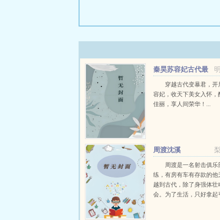
秦昊苏容妃古代最
强昏君最新章节在线
穿越古代变暴君，开
容妃，收天下美女入怀，
佳丽，享人间荣华！...
周渡沈溪
周渡是一名射击俱乐
练，有房有车有存款的他
越到古代，除了身强体壮
会。为了生活，只好拿起
个深山猎户。第一天打了
鸡，不会做（失望）第二