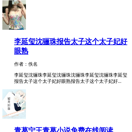
李延玺沈骊珠报告太子这个太子妃好
眼熟
作者：佚名
李延玺沈骊珠李延玺沈骊珠沈骊珠李延玺沈骊珠李延玺
报告太子这个太子妃好眼熟报告太子这个太子妃好...
青葛宁王青葛小说免费在线阅读