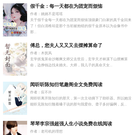
假千金：每一天都在为团宠而烦恼
作者：姚姚不是瑶瑶
关于假千金每一天都在为团宠而烦恼顶级豪门白家的真千金回来
了！但白清稚却是那个当初被抱错的假千金原本以为会像书中
那...
傅总，您夫人又又又去摆摊算命了
作者：木抚风
玄学抓鬼算命沙雕爽文师父去世后，玄学天才林溪下山摆摊算
命，边挣钱边找未婚夫。大师，我儿子的真命天女...
闻听听陈知衍笔趣阁全文免费阅读
作者：应不许
闻听听离开陈知衍的那天，第一次主动摘下了助听器。所以她没
能听见陈知衍颤着嗓子说的那句我爱你。聋子多好骗啊，反...
琴琴李宗强超强人生小说免费在线阅读
作者：老司机的理想