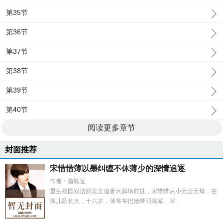
第35节
第36节
第37节
第38节
第39节
第40节
阅读更多章节
封面推荐
宋惜惜薄以墨纠缠不休薄少的深情追逐
作者：茵颖宝
重生校园双洁甜宠文追妻火葬场前世，宋惜惜从小无父无母，在
孤儿院长大，十六岁，薄爷爷把她带回薄家。宋...