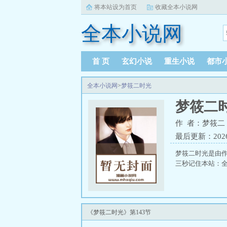
将本站设为首页
收藏全本小说网
全本小说网
首 页
玄幻小说
重生小说
都市
全本小说网
>
梦筱二时光
梦筱二
作 者：梦筱二
最后更新：2026-0
梦筱二时光是由
三秒记住本站：全本小
《梦筱二时光》第143节