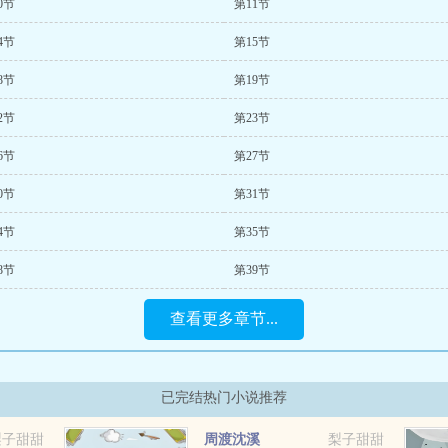
0节
第11节
4节
第15节
8节
第19节
2节
第23节
6节
第27节
0节
第31节
4节
第35节
8节
第39节
查看更多章节...
已完结热门小说推荐
梨子甜甜
周渡沈溪
梨子甜甜