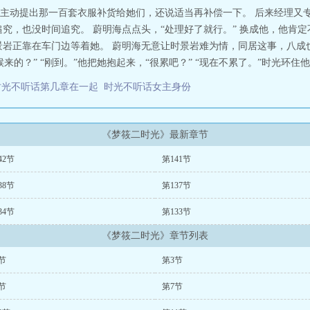
主动提出那一百套衣服补货给她们，还说适当再补偿一下。 后来经理又
追究，也没时间追究。 蔚明海点点头，“处理好了就行。” 换成他，他肯
景岩正靠在车门边等着她。 蔚明海无意让时景岩难为情，同居这事，八成
的？” “刚到。”他把她抱起来，“很累吧？” “现在不累了。”时光环住他
时光不听话第几章在一起
时光不听话女主身份
《梦筱二时光》最新章节
42节
第141节
38节
第137节
34节
第133节
《梦筱二时光》章节列表
节
第3节
节
第7节