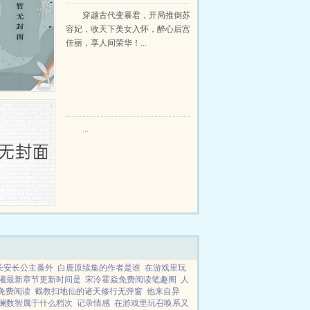
强昏君最新章节在线阅读
穿越古代变暴君，开局推倒苏
容妃，收天下美女入怀，醉心后宫
佳丽，享人间荣华！...
...
长安长公主番外
白鹿原续集的作者是谁
在游戏里玩
曦最新章节更新时间是
宋泠霍焱免费阅读笔趣阁
人
免费阅读
截教扫地仙的诸天修行无弹窗
他来自异
澜数智属于什么档次
记录情感
在游戏里玩召唤系又