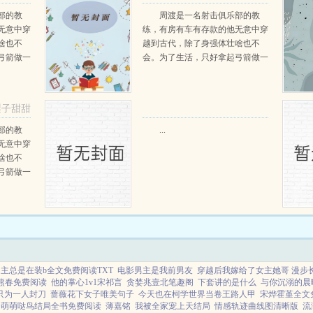
部的教
周渡是一名射击俱乐部的教
无意中穿
练，有房有车有存款的他无意中穿
啥也不
越到古代，除了身强体壮啥也不
弓箭做一
会。为了生活，只好拿起弓箭做一
一只野
个深山猎户。第一天打了一只野
天打了一
鸡，不会做（失望）第二天打了一
第三天周
只野兔，不会做（失望）第三天周
梨子甜甜
那...
渡看着山下的寥寥炊烟，以及那...
阅读
部的教
...
无意中穿
啥也不
弓箭做一
一只野
天打了一
第三天周
那...
主总是在装b全文免费阅读TXT
电影男主是我前男友
穿越后我嫁给了女主她哥 漫步
熊春免费阅读
他的掌心1v1宋祁言
贪婪兆壹北笔趣阁
下套讲的是什么
与你沉溺的晨
 只为一人封刀
蔷薇花下女子唯美句子
今天也在柯学世界当卷王路人甲
宋烨霍堇全文
套萌萌哒鸟结局全书免费阅读
薄嘉铭
我被全家宠上天结局
情感轨迹曲线图清晰版
流