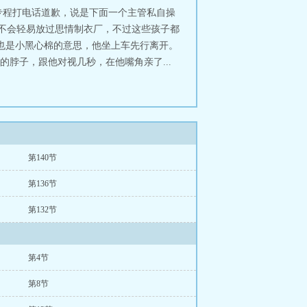
专程打电话道歉，说是下面一个主管私自操
定不会轻易放过思情制衣厂，不过这些孩子都
也是小黑心棉的意思，他坐上车先行离开。
的脖子，跟他对视几秒，在他嘴角亲了...
第140节
第136节
第132节
第4节
第8节