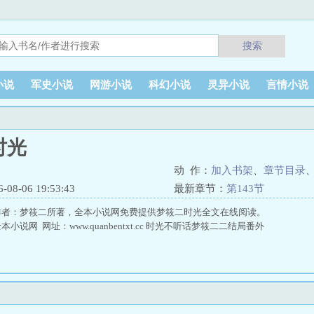
搜索
小说
军史小说
网游小说
科幻小说
灵异小说
言情小说
时光
动 作：
加入书架
、
章节目录
8-06 19:53:43
最新章节：
第143节
作者：梦筱二所著，全本小说网免费提供梦筱二时光全文在线阅读。
说网 网址：www.quanbentxt.cc 时光不听话梦筱二二结局番外