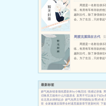
文免费阅读
周渡是一名射击俱乐
练，有房有车有存款的他
越到古代，除了身强体壮
会。为了生活，只好拿起
个深山猎户。第一天打了
鸡，不会做（失望）第二
只野兔，不会做（失望）
周渡沈溪我在古代
渡看着山下的寥寥炊烟，以及
当猎户小说免费在线
周渡是一名射击俱乐
练，有房有车有存款的他
越到古代，除了身强体壮
会。为了生活，只好拿起
个深山猎户。第一天打了
鸡，不会做（失望）第二
只野兔，不会做（失望）
渡看着山下的寥寥炊烟，以及
最新标签
娇气炮灰错拿墙纸爱剧本by小晚完结
情感记录集
男
召唤系又能有什么问题原名
直男不可以做太子妃by
在北美从律师起步
娇气包男主带球跑啦(女尊)作者
世
全家被屠后我带全村逃荒最新章节更新时间
下