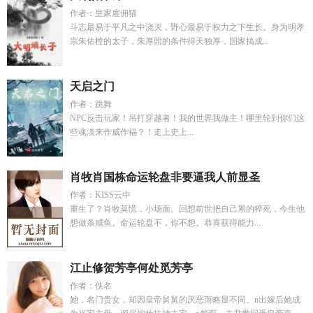
作者：皇家雇佣猫
斗志最易于平凡之中浇灭，野心最易于权力之下生长。身为明孝
宗朱佑樘的太子，朱厚照的条件得天独厚，国家搞成...
天启之门
作者：跳舞
NPC反击玩家！吊打穿越者！我的世界我做主！哪里轮到你们这
些魂淡来作威作福？！走上史上...
肖牧肖国栋命运轮盘非要逼我人前显圣
作者：KISS云中
重生了？肖牧莫慌，小场面。回想前世把自己累的猝死，今生他
想做条咸鱼。命运轮盘不，你不想。恭喜获得能力...
江止修贺芳亭何处觅芳亭
作者：佚名
她，名门贵女，却因皇帝舅舅的厌恶而略显不同。n出嫁后她成