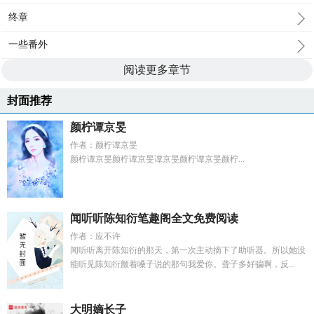
终章
一些番外
阅读更多章节
封面推荐
颜柠谭京旻
作者：颜柠谭京旻
颜柠谭京旻颜柠谭京旻谭京旻颜柠谭京旻颜柠...
闻听听陈知衍笔趣阁全文免费阅读
作者：应不许
闻听听离开陈知衍的那天，第一次主动摘下了助听器。所以她没
能听见陈知衍颤着嗓子说的那句我爱你。聋子多好骗啊，反...
大明嫡长子