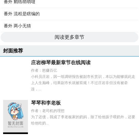
番外 鹅纸萌萌噠
番外 流程是瞎编的
番外 两小无猜
阅读更多章节
封面推荐
庄岩柳琴最新章节在线阅读
作者：怒赚百亿
小科员庄岩，因一纸调研报告被副市长赏识，本以为能够就此走
上人生巅峰，结果副市长就被双规！不过庄岩非但没有被牵
连，...
琴琴和李老板
作者：老司机的理想
为了还债，我成了李老板家的奶妈，除了给他孩子喂奶外，还要
给他吃奶...