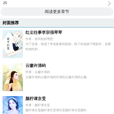
25
阅读更多章节
封面推荐
红尘往事李宗强琴琴
作者：老司机的理想
为了还债，我成了李老板家的奶妈，除了给他孩子喂奶外，还要
给他吃奶...
云徽许清屿
作者：云徽许清屿
云徽许清屿云徽许清屿许清屿云徽许清屿云徽...
颜柠谭京旻
作者：颜柠谭京旻
颜柠谭京旻颜柠谭京旻谭京旻颜柠谭京旻颜柠...