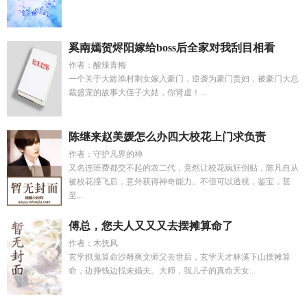
奚南嫣贺烬阳嫁给boss后全家对我刮目相看
作者：酸辣青梅
一个关于大龄渔村剩女嫁入豪门，逆袭为豪门贵妇，被豪门大总
裁盛宠的故事大侄子大姑，你肾虚！...
陈继来赵美媛怎么办四大校花上门求负责
作者：守护凡界的神
又名连班费都交不起的农二代，竟然让校花疯狂倒贴，陈凡自从
被校花撞飞后，意外获得神奇能力。不但可以透视，鉴宝，甚
至...
傅总，您夫人又又又去摆摊算命了
作者：木抚风
玄学抓鬼算命沙雕爽文师父去世后，玄学天才林溪下山摆摊算
命，边挣钱边找未婚夫。大师，我儿子的真命天女...