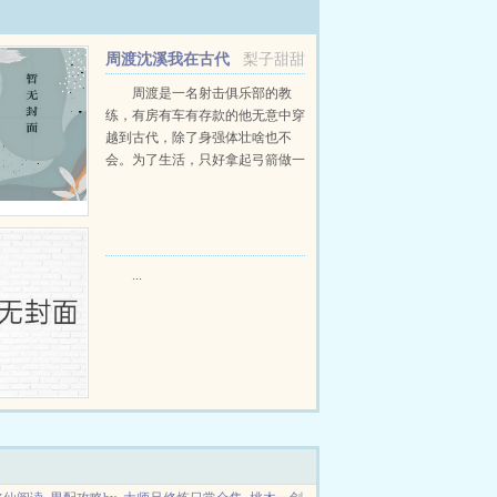
周渡沈溪我在古代
梨子甜甜
当猎户小说免费在线阅读
周渡是一名射击俱乐部的教
练，有房有车有存款的他无意中穿
越到古代，除了身强体壮啥也不
会。为了生活，只好拿起弓箭做一
个深山猎户。第一天打了一只野
鸡，不会做（失望）第二天打了一
只野兔，不会做（失望）第三天周
渡看着山下的寥寥炊烟，以及那...
...