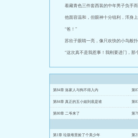
着藏青色三件套西装的中年男子负手而
他面容温和，但眼神十分锐利，浑身上
“爸！”
苏欣子眼睛一亮，像只欢快的小鸟般扑
“这次真不是我惹事！我刚要进门，那个
第84章 洛家人与狗不得入内
第8
第84章 真正的五小姐到底是谁
第8
第80章 二爷来了
第7
第1章 垃圾堆里捡了个美少年
第2