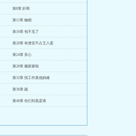
第8章 奸商
第12章 枷锁
第16章 包不见了
第20章 有便宜不占王八蛋
第24章 良心
第28章 搬新家啦
第32章 找工作真他妈难
第36章 踹
第40章 你们到底是谁