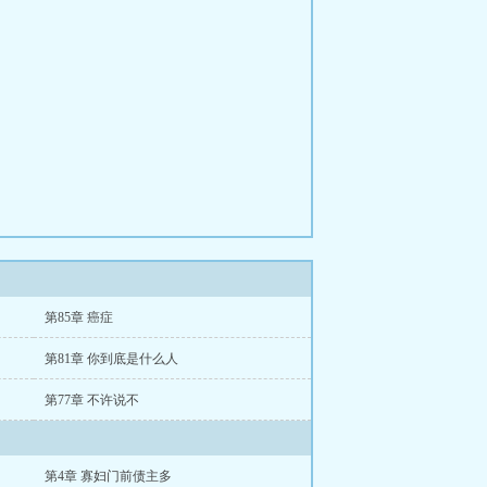
第85章 癌症
第81章 你到底是什么人
第77章 不许说不
第4章 寡妇门前债主多