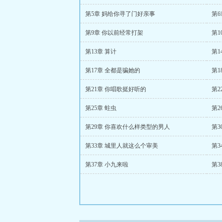
第5章 妈给你寻了门好亲事
第6
第9章 你以前经常打架
第1
第13章 算计
第1
第17章 全都是骗她的
第1
第21章 你唱歌挺好听的
第2
第25章 蛀虫
第2
第29章 你喜欢什么样类型的男人
第3
第33章 城里人就这么个审美
第3
第37章 小九来啦
第3