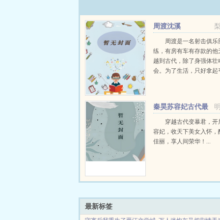
周渡沈溪
周渡是一名射击俱乐
练，有房有车有存款的他
越到古代，除了身强体壮
会。为了生活，只好拿起
个深山猎户。第一天打了
鸡，不会做（失望）第二
只野兔，不会做（失望）
秦昊苏容妃古代最
渡看着山下的寥寥炊烟，以及
强昏君最新章节在线
穿越古代变暴君，开
容妃，收天下美女入怀，
佳丽，享人间荣华！...
最新标签