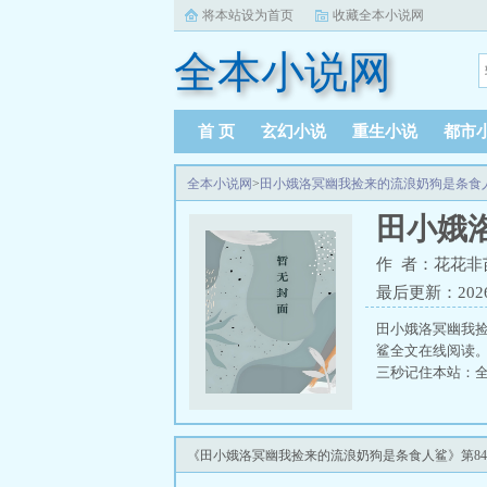
将本站设为首页
收藏全本小说网
全本小说网
首 页
玄幻小说
重生小说
都市
全本小说网
>
田小娥洛冥幽我捡来的流浪奶狗是条食
田小娥
作 者：花花非
最后更新：2026-0
田小娥洛冥幽我
鲨全文在线阅读
三秒记住本站：全本
《田小娥洛冥幽我捡来的流浪奶狗是条食人鲨》第84