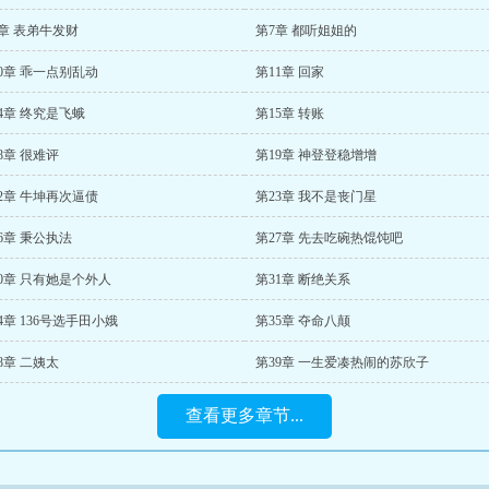
章 表弟牛发财
第7章 都听姐姐的
0章 乖一点别乱动
第11章 回家
4章 终究是飞蛾
第15章 转账
8章 很难评
第19章 神登登稳增增
2章 牛坤再次逼债
第23章 我不是丧门星
6章 秉公执法
第27章 先去吃碗热馄饨吧
0章 只有她是个外人
第31章 断绝关系
4章 136号选手田小娥
第35章 夺命八颠
8章 二姨太
第39章 一生爱凑热闹的苏欣子
查看更多章节...