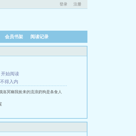
登录
注册
会员书架
阅读记录
、
开始阅读
狗不得入内
娥洛冥幽我捡来的流浪奶狗是条食人
鲨