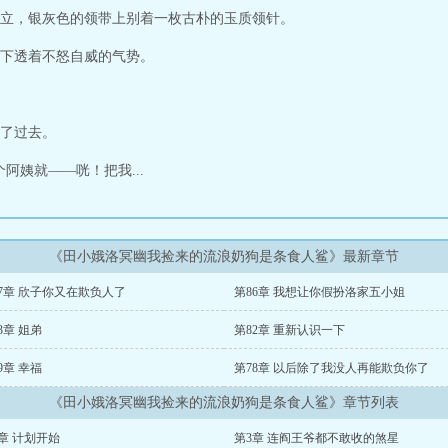
立，银灰色的领带上别着一枚古朴的玉质领针。
下透着不怒自威的气势。
了过去。
阿姨就——咣！把我...
《田小娥洛冥幽我捡来的流浪奶狗是条食人鲨》最新章节
7章 欣子你又在欺负人了
第86章 我想让你假扮洛家五小姐
3章 姐弟
第82章 重新认识一下
9章 幸福
第78章 以后除了我没人再能欺负你了
《田小娥洛冥幽我捡来的流浪奶狗是条食人鲨》章节列表
章 计划开始
第3章 连阎王爷都不敢收的煞星