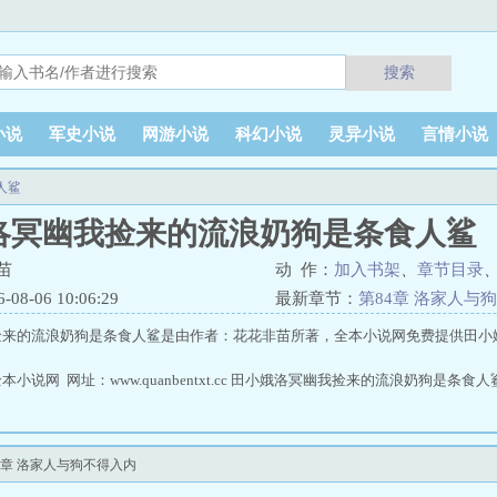
搜索
小说
军史小说
网游小说
科幻小说
灵异小说
言情小说
人鲨
洛冥幽我捡来的流浪奶狗是条食人鲨
苗
动 作：
加入书架
、
章节目录
8-06 10:06:29
最新章节：
第84章 洛家人与
捡来的流浪奶狗是条食人鲨是由作者：花花非苗所著，全本小说网免费提供田小
。
小说网 网址：www.quanbentxt.cc 田小娥洛冥幽我捡来的流浪奶狗是条食人
章 洛家人与狗不得入内