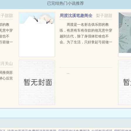
已完结热门小说推荐
梨子甜甜
周渡沈溪笔趣阁全
梨子甜甜
文免费阅读
部的教
周渡是一名射击俱乐部的教
无意中穿
练，有房有车有存款的他无意中穿
啥也不
越到古代，除了身强体壮啥也不
弓箭做一
会。为了生活，只好拿起弓箭做一
一只野
个深山猎户。第一天打了一只野
天打了一
鸡，不会做（失望）第二天打了一
第三天周
只野兔，不会做（失望）第三天周
明月关山
那...
渡看着山下的寥寥炊烟，以及那...
阅读
局推倒苏
...
醉心后宫