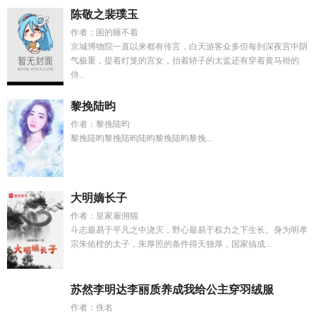
陈敬之裴璞玉
作者：困的睡不着
京城博物院一直以来都有传言，白天游客众多但每到深夜宫中阴
气极重，提着灯笼的宫女，抬着轿子的太监还有穿着黄马褂的
侍...
黎挽陆昀
作者：黎挽陆昀
黎挽陆昀黎挽陆昀陆昀黎挽陆昀黎挽...
大明嫡长子
作者：皇家雇佣猫
斗志最易于平凡之中浇灭，野心最易于权力之下生长。身为明孝
宗朱佑樘的太子，朱厚照的条件得天独厚，国家搞成...
苏然李明达李丽质养成我给公主穿羽绒服
作者：佚名