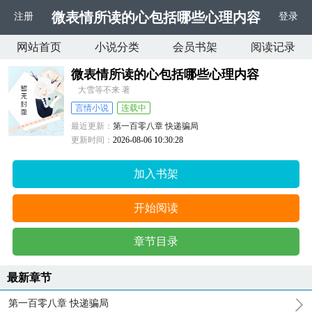
微表情所读的心包括哪些心理内容
注册
登录
网站首页
小说分类
会员书架
阅读记录
微表情所读的心包括哪些心理内容
大雪等不来 著
言情小说
连载中
最近更新：
第一百零八章 快递骗局
更新时间：
2026-08-06 10:30:28
加入书架
开始阅读
章节目录
最新章节
第一百零八章 快递骗局