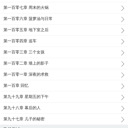
第一百零七章 周末的火锅
第一百零六章 菠萝油与日常
第一百零五章 地下室之后
第一百零四章 追车
第一百零三章 三个女孩
第一百零二章 墙上的影子
第一百零一章 深夜的求救
第一百章 回忆
第九十九章 星期五的下午
第九十八章 幕后的人
第九十七章 儿子的秘密